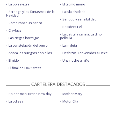
La bola negra
El último mono
Scrooge y los fantasmas de la
La isla olvidada
Navidad
Sentido y sensibilidad
Cómo robar un banco
Resident Evil
Clayface
La patrulla canina: La dino
Las ciegas hormigas
película
La constelación del perro
La maleta
Ahora los suegros son ellos
Hechizo: Bienvenidos a Hexe
El nido
Una noche al año
El final de Oak Street
CARTELERA DESTACADOS
Spider-man: Brand new day
Mother Mary
La odisea
Motor City