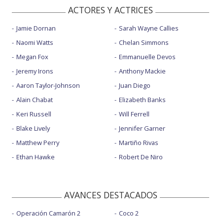
ACTORES Y ACTRICES
Jamie Dornan
Sarah Wayne Callies
Naomi Watts
Chelan Simmons
Megan Fox
Emmanuelle Devos
Jeremy Irons
Anthony Mackie
Aaron Taylor-Johnson
Juan Diego
Alain Chabat
Elizabeth Banks
Keri Russell
Will Ferrell
Blake Lively
Jennifer Garner
Matthew Perry
Martiño Rivas
Ethan Hawke
Robert De Niro
AVANCES DESTACADOS
Operación Camarón 2
Coco 2