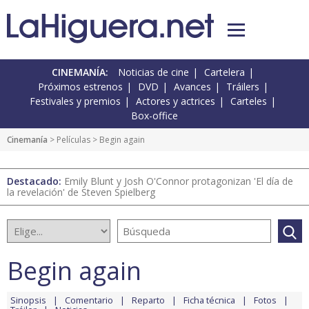
CINEMANÍA:
Noticias de cine
Cartelera
Próximos estrenos
DVD
Avances
Tráilers
Festivales y premios
Actores y actrices
Carteles
Box-office
Cinemanía
> Películas > Begin again
Destacado:
Emily Blunt y Josh O'Connor protagonizan 'El día de
la revelación' de Steven Spielberg
Begin again
Sinopsis
Comentario
Reparto
Ficha técnica
Fotos