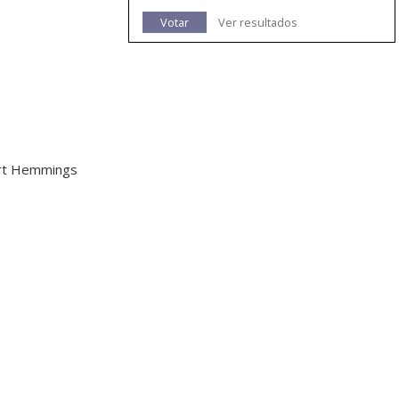
Votar
Ver resultados
art Hemmings