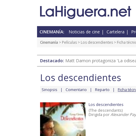
CINEMANÍA:
Noticias de cine
Cartelera
Pr
Cinemanía
> Películas >
Los descendientes
> Ficha técni
Destacado:
Matt Damon protagoniza 'La odisea'
Los descendientes
Sinopsis
Comentario
Reparto
Ficha técn
Los descendientes
(The descendants)
Dirigida por
Alexander Pa