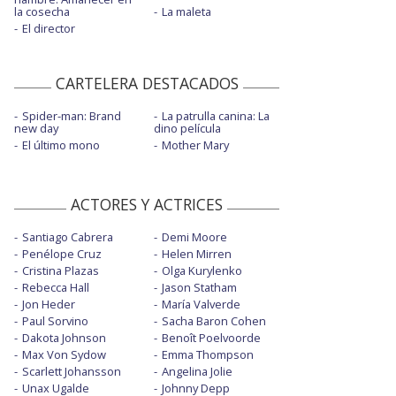
la cosecha
La maleta
El director
CARTELERA DESTACADOS
Spider-man: Brand
La patrulla canina: La
new day
dino película
El último mono
Mother Mary
ACTORES Y ACTRICES
Santiago Cabrera
Demi Moore
Penélope Cruz
Helen Mirren
Cristina Plazas
Olga Kurylenko
Rebecca Hall
Jason Statham
Jon Heder
María Valverde
Paul Sorvino
Sacha Baron Cohen
Dakota Johnson
Benoît Poelvoorde
Max Von Sydow
Emma Thompson
Scarlett Johansson
Angelina Jolie
Unax Ugalde
Johnny Depp