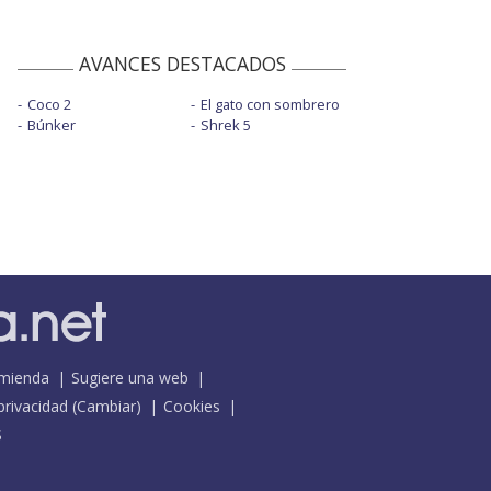
AVANCES DESTACADOS
Coco 2
El gato con sombrero
Búnker
Shrek 5
mienda
Sugiere una web
 privacidad
(
Cambiar
)
Cookies
S