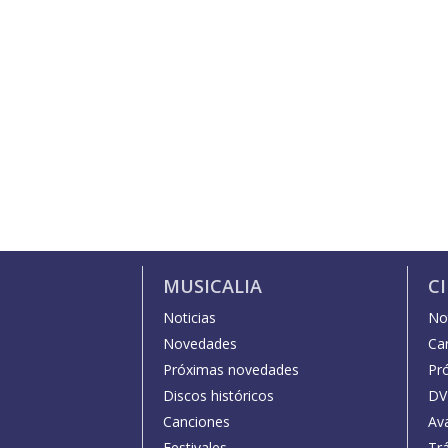
MUSICALIA
C
Noticias
Not
Novedades
Car
Próximas novedades
Pr
Discos históricos
DV
Canciones
Av
Festivales
Trá