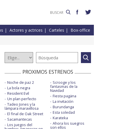
os
Actores y actrices
Carteles
Box-office
PROXIMOS ESTRENOS
Noche de paz 2
Scrooge y los
fantasmas de la
La bola negra
Navidad
Resident Evil
Fiesta pagäna
Un plan perfecto
La invitación
Tadeo Jones y la
Burundanga
lámpara maravillosa
Esta soledad
El final de Oak Street
Karateka
Sacamantecas
Ahora los suegros
Los juegos del
son ellos
hambre: Amanecer en