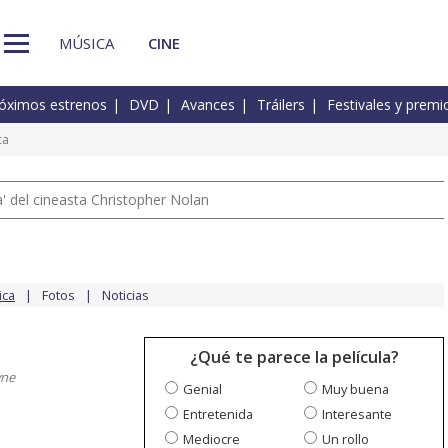
MÚSICA
CINE
óximos estrenos
DVD
Avances
Tráilers
Festivales y premi
ca
 del cineasta Christopher Nolan
ica
Fotos
Noticias
¿Qué te parece la película?
yne
Genial
Muy buena
Entretenida
Interesante
Mediocre
Un rollo