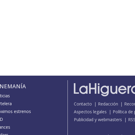
INEMANÍA
icias
telera
Contacto
Redacción
Reco
óximos estrenos
Aspectos legales
Política de
D
Publicidad y webmasters
RS
ances
ilers