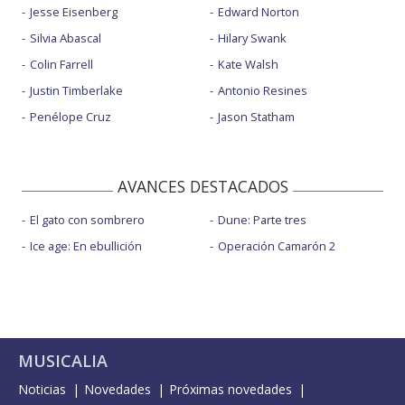
Jesse Eisenberg
Edward Norton
Silvia Abascal
Hilary Swank
Colin Farrell
Kate Walsh
Justin Timberlake
Antonio Resines
Penélope Cruz
Jason Statham
AVANCES DESTACADOS
El gato con sombrero
Dune: Parte tres
Ice age: En ebullición
Operación Camarón 2
MUSICALIA
Noticias
Novedades
Próximas novedades