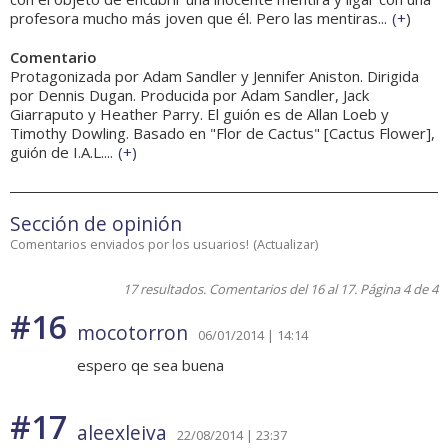
profesora mucho más joven que él. Pero las mentiras...
(
+
)
Comentario
Protagonizada por Adam Sandler y Jennifer Aniston. Dirigida
por Dennis Dugan. Producida por Adam Sandler, Jack
Giarraputo y Heather Parry. El guión es de Allan Loeb y
Timothy Dowling. Basado en "Flor de Cactus" [Cactus Flower],
guión de I.A.L....
(
+
)
Sección de opinión
Comentarios enviados por los usuarios!
(
Actualizar
)
17 resultados. Comentarios del 16 al 17. Página 4 de 4
#16
mocotorron
06/01/2014 | 14:14
espero qe sea buena
#17
aleexleiva
22/08/2014 | 23:37