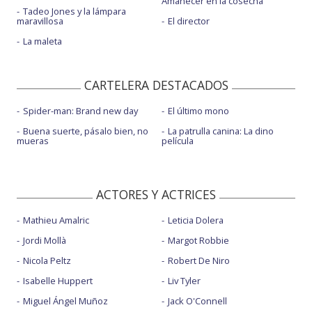
Amanecer en la cosecha
Tadeo Jones y la lámpara
maravillosa
El director
La maleta
CARTELERA DESTACADOS
Spider-man: Brand new day
El último mono
Buena suerte, pásalo bien, no
La patrulla canina: La dino
mueras
película
ACTORES Y ACTRICES
Mathieu Amalric
Leticia Dolera
Jordi Mollà
Margot Robbie
Nicola Peltz
Robert De Niro
Isabelle Huppert
Liv Tyler
Miguel Ángel Muñoz
Jack O'Connell