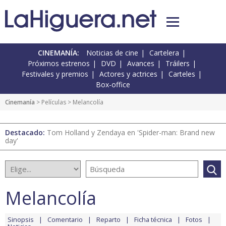
CINEMANÍA:
Noticias de cine
Cartelera
Próximos estrenos
DVD
Avances
Tráilers
Festivales y premios
Actores y actrices
Carteles
Box-office
Cinemanía
> Películas > Melancolía
Destacado:
Tom Holland y Zendaya en 'Spider-man: Brand new
day'
Melancolía
Sinopsis
Comentario
Reparto
Ficha técnica
Fotos