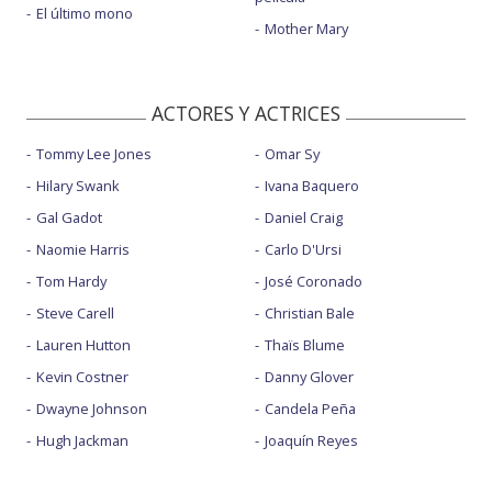
El último mono
Mother Mary
ACTORES Y ACTRICES
Tommy Lee Jones
Omar Sy
Hilary Swank
Ivana Baquero
Gal Gadot
Daniel Craig
Naomie Harris
Carlo D'Ursi
Tom Hardy
José Coronado
Steve Carell
Christian Bale
Lauren Hutton
Thaïs Blume
Kevin Costner
Danny Glover
Dwayne Johnson
Candela Peña
Hugh Jackman
Joaquín Reyes