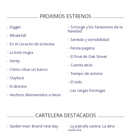
PROXIMOS ESTRENOS
Digger
Scrooge y los fantasmas de la
Navidad
Whalefall
Sentido y sensibilidad
En el corazón de la bestia
Fiesta pagäna
La bola negra
El final de Oak Street
Verity
Cuenta atrás
Cómo robar un banco
Tiempo de victoria
Clayface
El nido
El director
Las ciegas hormigas
Hechizo: Bienvenidos a Hexe
CARTELERA DESTACADOS
Spider-man: Brand new day
La patrulla canina: La dino
película