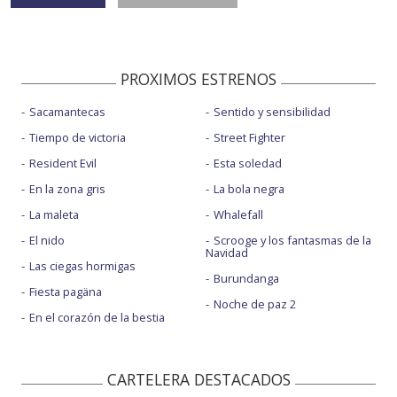
PROXIMOS ESTRENOS
Sacamantecas
Sentido y sensibilidad
Tiempo de victoria
Street Fighter
Resident Evil
Esta soledad
En la zona gris
La bola negra
La maleta
Whalefall
El nido
Scrooge y los fantasmas de la
Navidad
Las ciegas hormigas
Burundanga
Fiesta pagäna
Noche de paz 2
En el corazón de la bestia
CARTELERA DESTACADOS