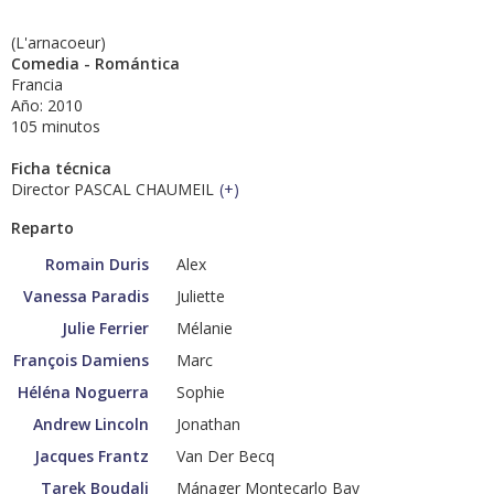
(L'arnacoeur)
Comedia - Romántica
Francia
Año: 2010
105 minutos
Ficha técnica
Director PASCAL CHAUMEIL
(
+
)
Reparto
Romain Duris
Alex
Vanessa Paradis
Juliette
Julie Ferrier
Mélanie
François Damiens
Marc
Héléna Noguerra
Sophie
Andrew Lincoln
Jonathan
Jacques Frantz
Van Der Becq
Tarek Boudali
Mánager Montecarlo Bay