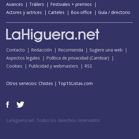
Avances
Tráilers
Festivales + premios
Actores y actrices
Carteles
Box-office
Guía / directorio
Contacto
Redacción
Recomienda
Sugiere una web
Aspectos legales
Política de privacidad
(
Cambiar
)
Cookies
Publicidad y webmasters
RSS
Otros servicios:
Chistes
|
Top10Listas.com
LaHiguera.net. Todos los derechos reservados