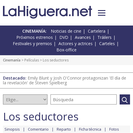
CINEMANÍA:
Noticias de cine
Cartelera
Próximos estrenos
DVD
Avances
Tráilers
Festivales y premios
Actores y actrices
Carteles
Box-office
Cinemanía
> Películas > Los seductores
Destacado:
Emily Blunt y Josh O'Connor protagonizan 'El día de
la revelación' de Steven Spielberg
Los seductores
Sinopsis
Comentario
Reparto
Ficha técnica
Fotos