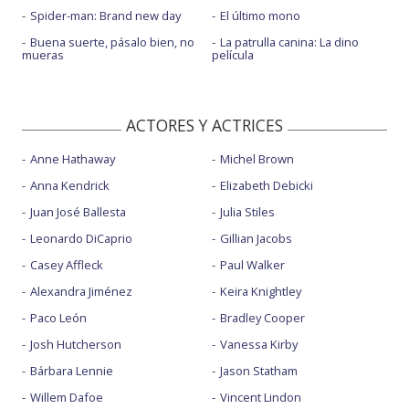
Spider-man: Brand new day
El último mono
Buena suerte, pásalo bien, no
La patrulla canina: La dino
mueras
película
ACTORES Y ACTRICES
Anne Hathaway
Michel Brown
Anna Kendrick
Elizabeth Debicki
Juan José Ballesta
Julia Stiles
Leonardo DiCaprio
Gillian Jacobs
Casey Affleck
Paul Walker
Alexandra Jiménez
Keira Knightley
Paco León
Bradley Cooper
Josh Hutcherson
Vanessa Kirby
Bárbara Lennie
Jason Statham
Willem Dafoe
Vincent Lindon