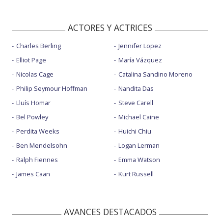
ACTORES Y ACTRICES
Charles Berling
Jennifer Lopez
Elliot Page
María Vázquez
Nicolas Cage
Catalina Sandino Moreno
Philip Seymour Hoffman
Nandita Das
Lluís Homar
Steve Carell
Bel Powley
Michael Caine
Perdita Weeks
Huichi Chiu
Ben Mendelsohn
Logan Lerman
Ralph Fiennes
Emma Watson
James Caan
Kurt Russell
AVANCES DESTACADOS