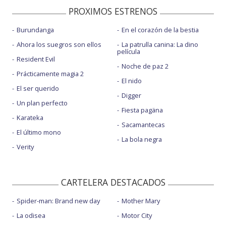
PROXIMOS ESTRENOS
Burundanga
En el corazón de la bestia
Ahora los suegros son ellos
La patrulla canina: La dino
película
Resident Evil
Noche de paz 2
Prácticamente magia 2
El nido
El ser querido
Digger
Un plan perfecto
Fiesta pagäna
Karateka
Sacamantecas
El último mono
La bola negra
Verity
CARTELERA DESTACADOS
Spider-man: Brand new day
Mother Mary
La odisea
Motor City