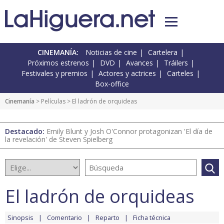
CINEMANÍA:
Noticias de cine
Cartelera
Próximos estrenos
DVD
Avances
Tráilers
Festivales y premios
Actores y actrices
Carteles
Box-office
Cinemanía
> Películas > El ladrón de orquideas
Destacado:
Emily Blunt y Josh O'Connor protagonizan 'El día de
la revelación' de Steven Spielberg
El ladrón de orquideas
Sinopsis
Comentario
Reparto
Ficha técnica