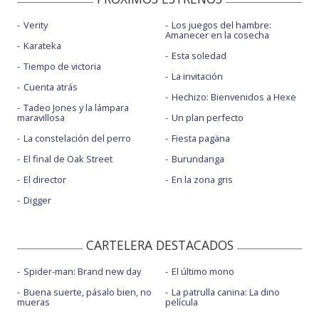
Verity
Los juegos del hambre:
Amanecer en la cosecha
Karateka
Esta soledad
Tiempo de victoria
La invitación
Cuenta atrás
Hechizo: Bienvenidos a Hexe
Tadeo Jones y la lámpara
maravillosa
Un plan perfecto
La constelación del perro
Fiesta pagäna
El final de Oak Street
Burundanga
El director
En la zona gris
Digger
CARTELERA DESTACADOS
Spider-man: Brand new day
El último mono
Buena suerte, pásalo bien, no
La patrulla canina: La dino
mueras
película