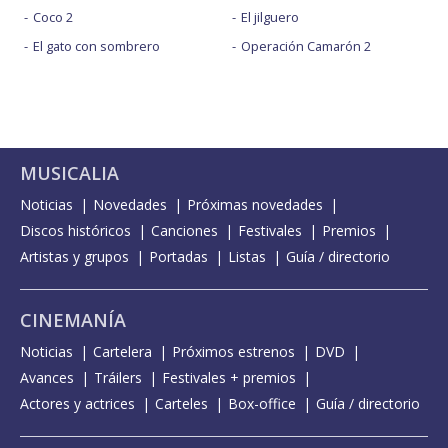
Coco 2
El jilguero
El gato con sombrero
Operación Camarón 2
MUSICALIA
Noticias
Novedades
Próximas novedades
Discos históricos
Canciones
Festivales
Premios
Artistas y grupos
Portadas
Listas
Guía / directorio
CINEMANÍA
Noticias
Cartelera
Próximos estrenos
DVD
Avances
Tráilers
Festivales + premios
Actores y actrices
Carteles
Box-office
Guía / directorio