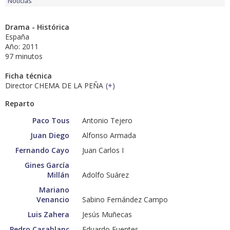
Noticias
Drama - Histórica
España
Año: 2011
97 minutos
Ficha técnica
Director CHEMA DE LA PEÑA
(
+
)
Reparto
Paco Tous
Antonio Tejero
Juan Diego
Alfonso Armada
Fernando Cayo
Juan Carlos I
Gines García
Millán
Adolfo Suárez
Mariano
Venancio
Sabino Fernández Campo
Luis Zahera
Jesús Muñecas
Pedro Casablanc
Eduardo Fuentes