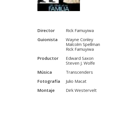
Director
Rick Famuyiwa
Guionista
Wayne Conley
Malcolm Spellman
Rick Famuyiwa
Productor
Edward Saxon
Steven J. Wolfe
Música
Transcenders
Fotografía
Julio Macat
Montaje
Dirk Westervelt