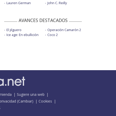
Lauren German
John C. Reilly
AVANCES DESTACADOS
El jilguero
Operación Camarón 2
Ice age: En ebullición
Coco 2
mienda
Sugiere una web
 privacidad
(
Cambiar
)
Cookies
S