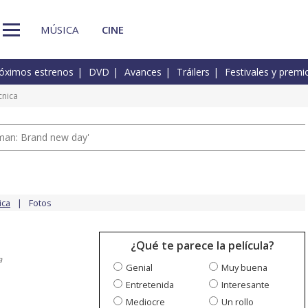
MÚSICA
CINE
óximos estrenos
DVD
Avances
Tráilers
Festivales y premi
cnica
man: Brand new day'
ica
Fotos
¿Qué te parece la película?
a
Genial
Muy buena
Entretenida
Interesante
Mediocre
Un rollo