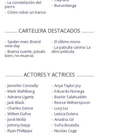
La constelación del
Burundanga
perro
Cómo robar un banco
CARTELERA DESTACADOS
Spider-man: Brand
El último mono
new day
La patrulla canina: La
Buena suerte, pásalo
dino película
bien, no mueras
ACTORES Y ACTRICES
Jennifer Connelly
Anya Taylor-Joy
Mark Wahlberg
Eduardo Noriega
Adriana Ugarte
Bashir Salahuddin
Jack Black
Reese Witherspoon
Charles Dance
Lucy Liu
Willem Dafoe
Leticia Dolera
Jordi Mollà
Ariadna Gil
Johnny Depp
Sofia Boutella
Ryan Phillippe
Nicolas Cage