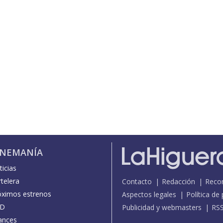
INEMANÍA
icias
telera
Contacto
Redacción
Reco
óximos estrenos
Aspectos legales
Política de
D
Publicidad y webmasters
RS
ances