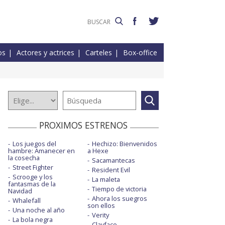
os
Actores y actrices
Carteles
Box-office
PROXIMOS ESTRENOS
Los juegos del
Hechizo: Bienvenidos
hambre: Amanecer en
a Hexe
la cosecha
Sacamantecas
Street Fighter
Resident Evil
Scrooge y los
La maleta
fantasmas de la
Tiempo de victoria
Navidad
Ahora los suegros
Whalefall
son ellos
Una noche al año
Verity
La bola negra
Clayface