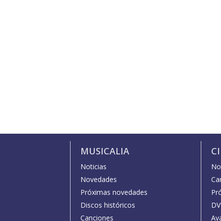
MUSICALIA
C
Noticias
Not
Novedades
Car
Próximas novedades
Pr
Discos históricos
DV
Canciones
Av