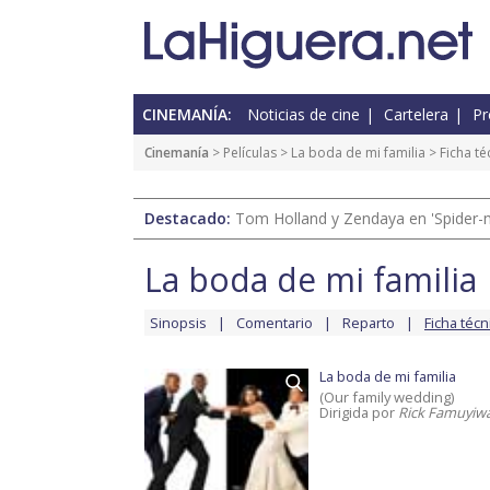
CINEMANÍA:
Noticias de cine
Cartelera
Pr
Cinemanía
> Películas >
La boda de mi familia
> Ficha té
Destacado:
Tom Holland y Zendaya en 'Spider-
La boda de mi familia
Sinopsis
Comentario
Reparto
Ficha técn
La boda de mi familia
(Our family wedding)
Dirigida por
Rick Famuyiw