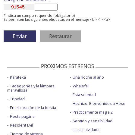
*Indica un campo requerido (obligatorio)
Se permiten las siguientes etiquetas en el mensaje <b> <i> <u>
PROXIMOS ESTRENOS
Karateka
Una noche al año
Tadeo Jones y la lámpara
Whalefall
maravillosa
Esta soledad
Trinidad
Hechizo: Bienvenidos a Hexe
En el corazón de la bestia
Prácticamente magia 2
Fiesta pagäna
Sentido y sensibilidad
Resident Evil
La isla olvidada
Tiempo de victoria