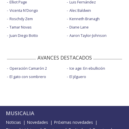
Elliot Page
Luis Fernández
Vicenta N'Dongo
Alec Baldwin
Roschdy Zem
Kenneth Branagh
Tamar Novas
Diane Lane
Juan Diego Botto
Aaron Taylor-Johnson
AVANCES DESTACADOS
Operación Camarón 2
Ice age: En ebullición
El gato con sombrero
El jilguero
MUSICALIA
Noticias
Novedades
Próximas novedades