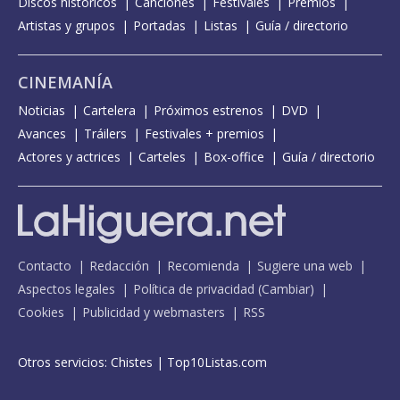
Discos históricos
Canciones
Festivales
Premios
Artistas y grupos
Portadas
Listas
Guía / directorio
CINEMANÍA
Noticias
Cartelera
Próximos estrenos
DVD
Avances
Tráilers
Festivales + premios
Actores y actrices
Carteles
Box-office
Guía / directorio
Contacto
Redacción
Recomienda
Sugiere una web
Aspectos legales
Política de privacidad
(
Cambiar
)
Cookies
Publicidad y webmasters
RSS
Otros servicios:
Chistes
|
Top10Listas.com