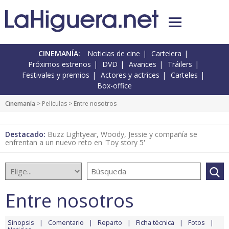
CINEMANÍA:
Noticias de cine
Cartelera
Próximos estrenos
DVD
Avances
Tráilers
Festivales y premios
Actores y actrices
Carteles
Box-office
Cinemanía
> Películas > Entre nosotros
Destacado:
Buzz Lightyear, Woody, Jessie y compañía se
enfrentan a un nuevo reto en 'Toy story 5'
Entre nosotros
Sinopsis
Comentario
Reparto
Ficha técnica
Fotos