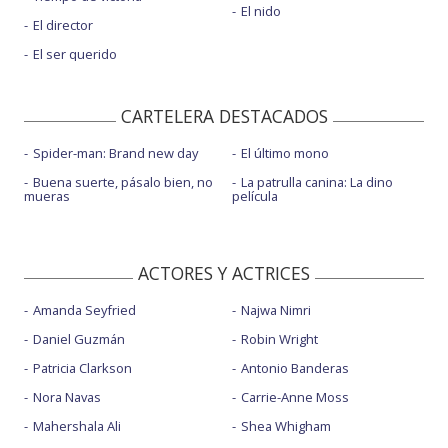
El nido
El director
El ser querido
CARTELERA DESTACADOS
Spider-man: Brand new day
El último mono
Buena suerte, pásalo bien, no
La patrulla canina: La dino
mueras
película
ACTORES Y ACTRICES
Amanda Seyfried
Najwa Nimri
Daniel Guzmán
Robin Wright
Patricia Clarkson
Antonio Banderas
Nora Navas
Carrie-Anne Moss
Mahershala Ali
Shea Whigham