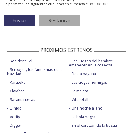
*Indica un campo requerido (obligatorio)
Se permiten las siguientes etiquetas en el mensaje <b> <i> <u>
PROXIMOS ESTRENOS
Resident Evil
Los juegos del hambre:
Amanecer en la cosecha
Scrooge y los fantasmas de la
Navidad
Fiesta pagäna
Karateka
Las ciegas hormigas
Clayface
La maleta
Sacamantecas
Whalefall
El nido
Una noche al año
Verity
La bola negra
Digger
En el corazón de la bestia