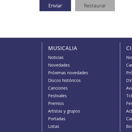
MUSICALIA
C
Noticias
Not
Novedades
Car
Próximas novedades
Pr
Discos históricos
DV
Canciones
Av
Festivales
Trá
Premios
Fe
Artistas y grupos
Act
Portadas
Car
Listas
Bo