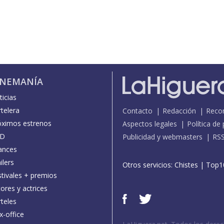
INEMANÍA
icias
telera
Contacto
Redacción
Reco
óximos estrenos
Aspectos legales
Política de
D
Publicidad y webmasters
RS
ances
ilers
Otros servicios:
Chistes
|
Top1
stivales + premios
ores y actrices
teles
x-office