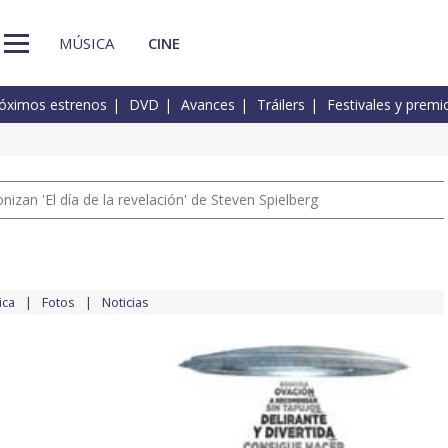
MÚSICA
CINE
óximos estrenos
DVD
Avances
Tráilers
Festivales y premi
izan 'El día de la revelación' de Steven Spielberg
ica
Fotos
Noticias