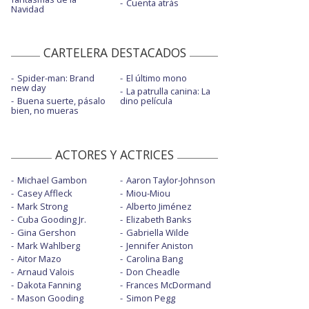
Cuenta atrás
Navidad
CARTELERA DESTACADOS
Spider-man: Brand
El último mono
new day
La patrulla canina: La
Buena suerte, pásalo
dino película
bien, no mueras
ACTORES Y ACTRICES
Michael Gambon
Aaron Taylor-Johnson
Casey Affleck
Miou-Miou
Mark Strong
Alberto Jiménez
Cuba Gooding Jr.
Elizabeth Banks
Gina Gershon
Gabriella Wilde
Mark Wahlberg
Jennifer Aniston
Aitor Mazo
Carolina Bang
Arnaud Valois
Don Cheadle
Dakota Fanning
Frances McDormand
Mason Gooding
Simon Pegg