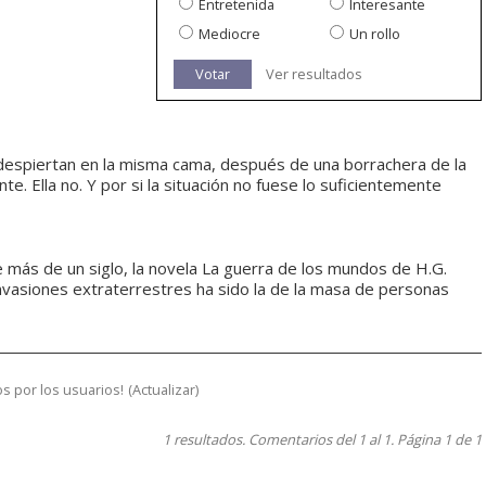
Entretenida
Interesante
Mediocre
Un rollo
Votar
Ver resultados
ro despiertan en la misma cama, después de una borrachera de la
e. Ella no. Y por si la situación no fuese lo suficientemente
 más de un siglo, la novela La guerra de los mundos de H.G.
 invasiones extraterrestres ha sido la de la masa de personas
s por los usuarios!
(
Actualizar
)
1 resultados. Comentarios del 1 al 1. Página 1 de 1