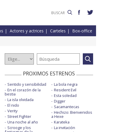
os
Actores y actrices
Carteles
Box-office
PROXIMOS ESTRENOS
Sentido y sensibilidad
La bola negra
En el corazón de la
Resident Evil
bestia
Esta soledad
La isla olvidada
Digger
El nido
Sacamantecas
Verity
Hechizo: Bienvenidos
Street Fighter
a Hexe
Una noche al año
Karateka
Scrooge y los
La invitación
fantasmas de la