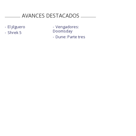
AVANCES DESTACADOS
El jilguero
Vengadores:
Doomsday
Shrek 5
Dune: Parte tres