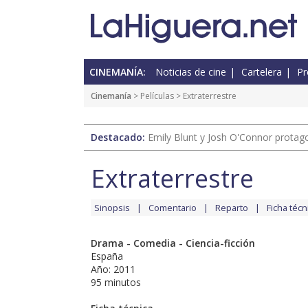
CINEMANÍA:
Noticias de cine
Cartelera
Pr
Cinemanía
> Películas > Extraterrestre
Destacado:
Emily Blunt y Josh O'Connor protagon
Extraterrestre
Sinopsis
Comentario
Reparto
Ficha técn
Drama - Comedia - Ciencia-ficción
España
Año: 2011
95 minutos