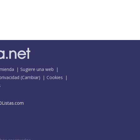
mienda
Sugiere una web
 privacidad
(
Cambiar
)
Cookies
S
0Listas.com