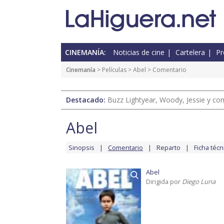
CINEMANÍA:
Noticias de cine
Cartelera
Pr
Cinemanía
> Películas >
Abel
> Comentario
Destacado:
Buzz Lightyear, Woody, Jessie y com
Abel
Sinopsis
Comentario
Reparto
Ficha técn
Abel
Dirigida por
Diego Luna