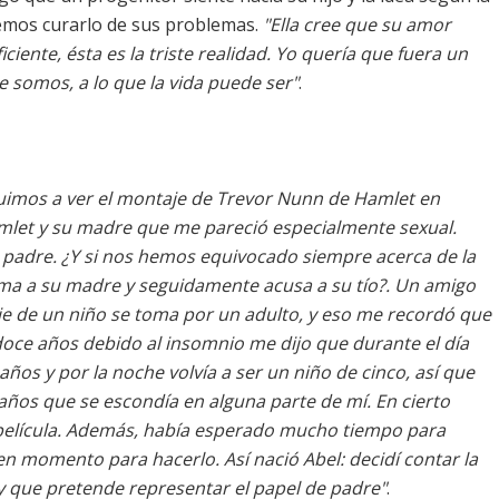
emos curarlo de sus problemas.
"Ella cree que su amor
ciente, ésta es la triste realidad. Yo quería que fuera un
 somos, a lo que la vida puede ser"
.
fuimos a ver el montaje de Trevor Nunn de Hamlet en
mlet y su madre que me pareció especialmente sexual.
i padre. ¿Y si nos hemos equivocado siempre acerca de la
ma a su madre y seguidamente acusa a su tío?. Un amigo
aje de un niño se toma por un adulto, y eso me recordó que
doce años debido al insomnio me dijo que durante el día
os y por la noche volvía a ser un niño de cinco, así que
años que se escondía en alguna parte de mí. En cierto
a película. Además, había esperado mucho tiempo para
n momento para hacerlo. Así nació Abel: decidí contar la
y que pretende representar el papel de padre"
.