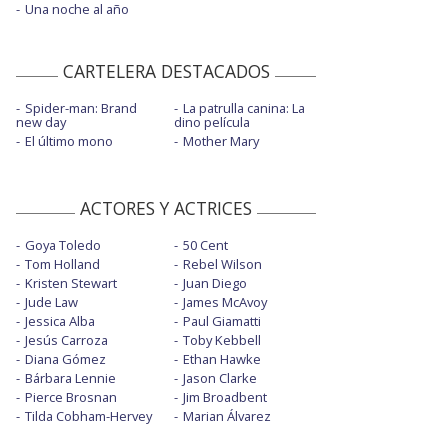
Una noche al año
CARTELERA DESTACADOS
Spider-man: Brand
La patrulla canina: La
new day
dino película
El último mono
Mother Mary
ACTORES Y ACTRICES
Goya Toledo
50 Cent
Tom Holland
Rebel Wilson
Kristen Stewart
Juan Diego
Jude Law
James McAvoy
Jessica Alba
Paul Giamatti
Jesús Carroza
Toby Kebbell
Diana Gómez
Ethan Hawke
Bárbara Lennie
Jason Clarke
Pierce Brosnan
Jim Broadbent
Tilda Cobham-Hervey
Marian Álvarez