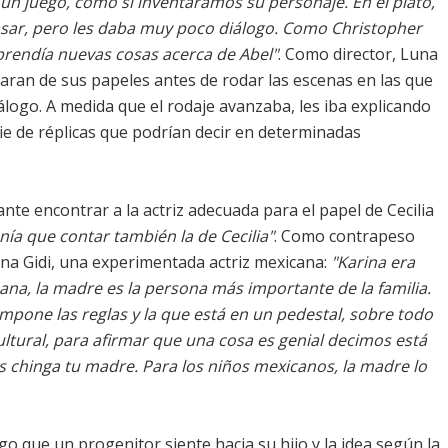
un juego, como si inventáramos su personaje. En el plató,
 pasar, pero les daba muy poco diálogo. Como Christopher
aprendía nuevas cosas acerca de Abel"
. Como director, Luna
aran de sus papeles antes de rodar las escenas en las que
álogo. A medida que el rodaje avanzaba, les iba explicando
ie de réplicas que podrían decir en determinadas
e encontrar a la actriz adecuada para el papel de Cecilia
enía que contar también la de Cecilia"
. Como contrapeso
rina Gidi, una experimentada actriz mexicana:
"Karina era
cana, la madre es la persona más importante de la familia.
impone las reglas y la que está en un pedestal, sobre todo
ltural, para afirmar que una cosa es genial decimos está
chinga tu madre. Para los niños mexicanos, la madre lo
o que un progenitor siente hacia su hijo y la idea según la