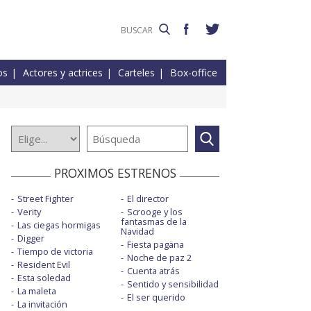
os
Actores y actrices
Carteles
Box-office
PROXIMOS ESTRENOS
Street Fighter
El director
Verity
Scrooge y los
fantasmas de la
Las ciegas hormigas
Navidad
Digger
Fiesta pagäna
Tiempo de victoria
Noche de paz 2
Resident Evil
Cuenta atrás
Esta soledad
Sentido y sensibilidad
La maleta
El ser querido
La invitación