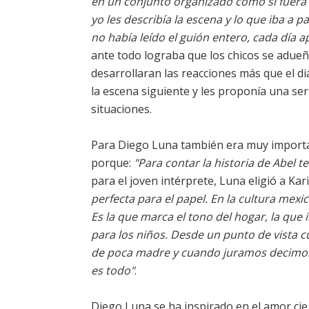
en un conjunto organizado como si fuera 
yo les describía la escena y lo que iba a
no había leído el guión entero, cada día 
ante todo lograba que los chicos se adueñ
desarrollaran las reacciones más que el di
la escena siguiente y les proponía una ser
situaciones.
Para Diego Luna también era muy important
porque:
"Para contar la historia de Abel t
para el joven intérprete, Luna eligió a Ka
perfecta para el papel. En la cultura mexi
Es la que marca el tono del hogar, la que 
para los niños. Desde un punto de vista cu
de poca madre y cuando juramos decimos 
es todo"
.
Diego Luna se ha inspirado en el amor cieg