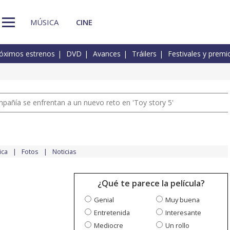
MÚSICA
CINE
óximos estrenos
DVD
Avances
Tráilers
Festivales y premi
pañía se enfrentan a un nuevo reto en 'Toy story 5'
ica
Fotos
Noticias
¿Qué te parece la película?
Genial
Muy buena
Entretenida
Interesante
Mediocre
Un rollo