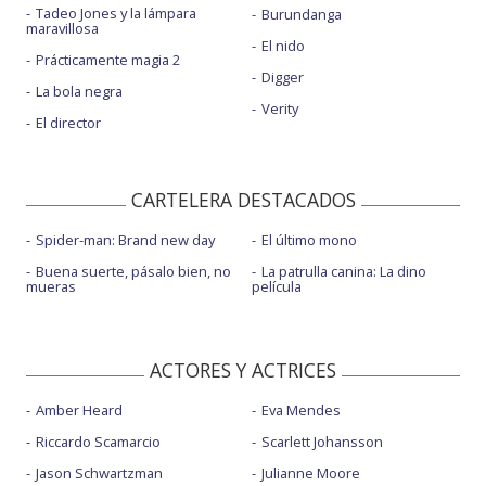
Tadeo Jones y la lámpara
Burundanga
maravillosa
El nido
Prácticamente magia 2
Digger
La bola negra
Verity
El director
CARTELERA DESTACADOS
Spider-man: Brand new day
El último mono
Buena suerte, pásalo bien, no
La patrulla canina: La dino
mueras
película
ACTORES Y ACTRICES
Amber Heard
Eva Mendes
Riccardo Scamarcio
Scarlett Johansson
Jason Schwartzman
Julianne Moore