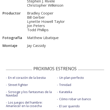
Stephen J. Rivele
Christopher Wilkinson
Productor
Bradley Cooper
Bill Gerber
Lynette Howell Taylor
Jon Peters
Todd Phillips
Fotografía
Matthew Libatique
Montaje
Jay Cassidy
PROXIMOS ESTRENOS
En el corazón de la bestia
Un plan perfecto
Street Fighter
Trinidad
Scrooge y los fantasmas de la
Karateka
Navidad
Cómo robar un banco
Los juegos del hambre:
Amanecer en la cosecha
El ser querido