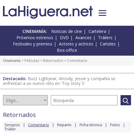
CINEMANÍA:
Noticias de cine
Cartelera
Próximos estrenos
DVD
Avances
Tráilers
Festivales y premios
Actores y actrices
Carteles
Box-office
Cinemanía
> Películas >
Retornados
> Comentario
Destacado:
Buzz Lightyear, Woody, Jessie y compañía se
enfrentan a un nuevo reto en 'Toy story 5'
Retornados
Sinopsis
Comentario
Reparto
Ficha técnica
Fotos
Tráiler