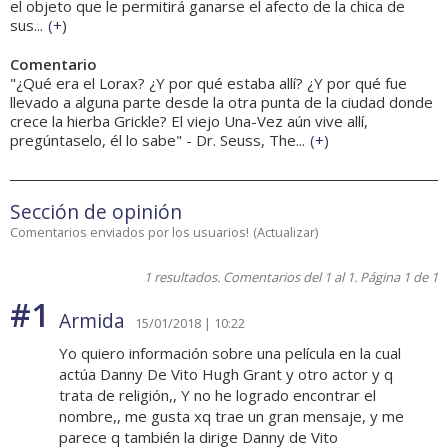
el objeto que le permitirá ganarse el afecto de la chica de
sus...
(
+
)
Comentario
"¿Qué era el Lorax? ¿Y por qué estaba allí? ¿Y por qué fue
llevado a alguna parte desde la otra punta de la ciudad donde
crece la hierba Grickle? El viejo Una-Vez aún vive allí,
pregúntaselo, él lo sabe" - Dr. Seuss, The...
(
+
)
Sección de opinión
Comentarios enviados por los usuarios!
(
Actualizar
)
1 resultados. Comentarios del 1 al 1. Página 1 de 1
#1
Armida
15/01/2018 | 10:22
Yo quiero información sobre una película en la cual
actúa Danny De Vito Hugh Grant y otro actor y q
trata de religión,, Y no he logrado encontrar el
nombre,, me gusta xq trae un gran mensaje, y me
parece q también la dirige Danny de Vito