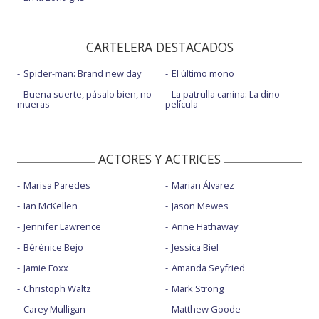
CARTELERA DESTACADOS
Spider-man: Brand new day
El último mono
Buena suerte, pásalo bien, no
La patrulla canina: La dino
mueras
película
ACTORES Y ACTRICES
Marisa Paredes
Marian Álvarez
Ian McKellen
Jason Mewes
Jennifer Lawrence
Anne Hathaway
Bérénice Bejo
Jessica Biel
Jamie Foxx
Amanda Seyfried
Christoph Waltz
Mark Strong
Carey Mulligan
Matthew Goode