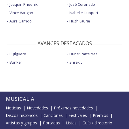
Joaquin Phoenix
José Coronado
Vince Vaughn
Isabelle Huppert
Aura Garrido
Hugh Laurie
AVANCES DESTACADOS
El jilguero
Dune: Parte tres
Búnker
Shrek 5
MUSICALIA
Noticias
Novedades
Próximas novedades
Discos históricos
Canciones
Festivales
Premios
Artistas y grupos
Portadas
Listas
Guía / directorio