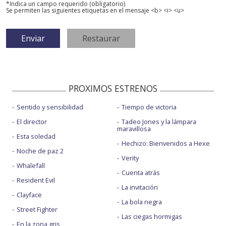
*Indica un campo requerido (obligatorio)
Se permiten las siguientes etiquetas en el mensaje <b> <i> <u>
PROXIMOS ESTRENOS
Sentido y sensibilidad
Tiempo de victoria
El director
Tadeo Jones y la lámpara
maravillosa
Esta soledad
Hechizo: Bienvenidos a Hexe
Noche de paz 2
Verity
Whalefall
Cuenta atrás
Resident Evil
La invitación
Clayface
La bola negra
Street Fighter
Las ciegas hormigas
En la zona gris