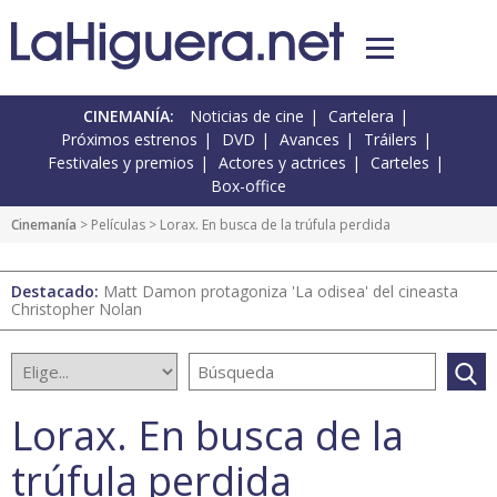
CINEMANÍA:
Noticias de cine
Cartelera
Próximos estrenos
DVD
Avances
Tráilers
Festivales y premios
Actores y actrices
Carteles
Box-office
Cinemanía
> Películas > Lorax. En busca de la trúfula perdida
Destacado:
Matt Damon protagoniza 'La odisea' del cineasta
Christopher Nolan
Lorax. En busca de la
trúfula perdida