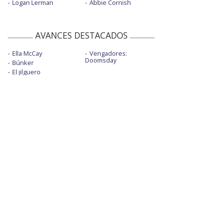
Logan Lerman
Abbie Cornish
AVANCES DESTACADOS
Ella McCay
Vengadores:
Doomsday
Búnker
El jilguero