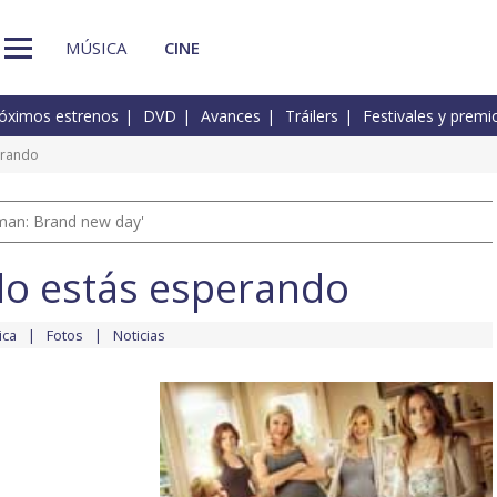
MÚSICA
CINE
óximos estrenos
DVD
Avances
Tráilers
Festivales y premi
erando
man: Brand new day'
o estás esperando
ica
Fotos
Noticias