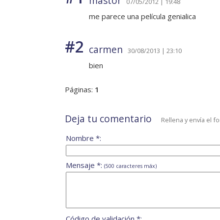
mastor
07/05/2012 | 19:48
me parece una película genialica
#2
carmen
30/08/2013 | 23:10
bien
Páginas:
1
Deja tu comentario
Rellena y envía el f
Nombre *:
Mensaje *:
(500 caracteres máx)
Código de validación *: