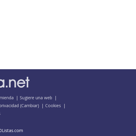
mienda
Sugiere una web
 privacidad
(
Cambiar
)
Cookies
S
0Listas.com