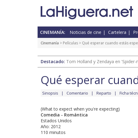
CINEMANÍA:
Noticias de cine
Cartelera
Pr
Cinemanía
> Películas > Qué esperar cuando estás esp
Destacado:
Tom Holland y Zendaya en 'Spider-
Qué esperar cuand
Sinopsis
Comentario
Reparto
Ficha técn
(What to expect when you're expecting)
Comedia - Romántica
Estados Unidos
Año: 2012
110 minutos