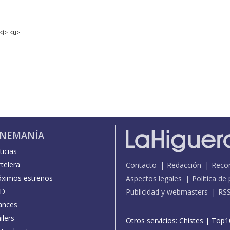
<i> <u>
INEMANÍA
icias
telera
Contacto
Redacción
Reco
óximos estrenos
Aspectos legales
Política de
D
Publicidad y webmasters
RS
ances
ilers
Otros servicios:
Chistes
|
Top1