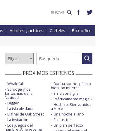
os
Actores y actrices
Carteles
Box-office
PROXIMOS ESTRENOS
Whalefall
Buena suerte, pásalo
bien, no mueras
Scrooge y los
fantasmas de la
En la zona gris
Navidad
Prácticamente magia 2
Digger
Hechizo: Bienvenidos
La isla olvidada
a Hexe
El final de Oak Street
Una noche al año
La invitación
El director
Los juegos del
Un plan perfecto
hambre: Amanecer en
La constelación del