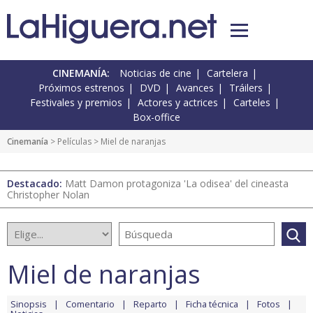
CINEMANÍA:
Noticias de cine
Cartelera
Próximos estrenos
DVD
Avances
Tráilers
Festivales y premios
Actores y actrices
Carteles
Box-office
Cinemanía
> Películas > Miel de naranjas
Destacado:
Matt Damon protagoniza 'La odisea' del cineasta
Christopher Nolan
Miel de naranjas
Sinopsis
Comentario
Reparto
Ficha técnica
Fotos