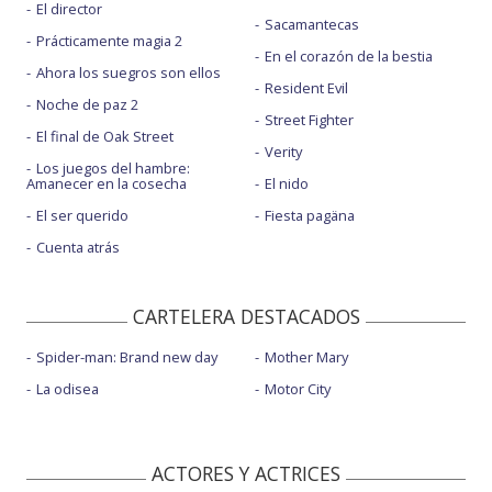
El director
Sacamantecas
Prácticamente magia 2
En el corazón de la bestia
Ahora los suegros son ellos
Resident Evil
Noche de paz 2
Street Fighter
El final de Oak Street
Verity
Los juegos del hambre:
Amanecer en la cosecha
El nido
El ser querido
Fiesta pagäna
Cuenta atrás
CARTELERA DESTACADOS
Spider-man: Brand new day
Mother Mary
La odisea
Motor City
ACTORES Y ACTRICES