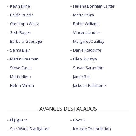
Kevin Kline
Helena Bonham Carter
Belén Rueda
Marta Etura
Christoph Waltz
Robin Williams
Seth Rogen
Vincent Lindon
Bárbara Goenaga
Margaret Qualley
Selma Blair
Daniel Radcliffe
Martin Freeman
Ellen Burstyn
Steve Carell
Susan Sarandon
Marta Nieto
Jamie Bell
Helen Mirren
Jackson Rathbone
AVANCES DESTACADOS
El jilguero
Coco 2
Star Wars: Starfighter
Ice age: En ebullición