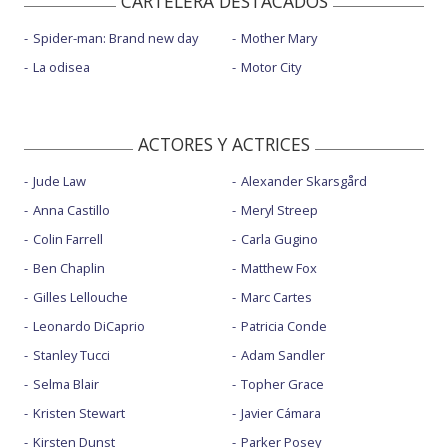
CARTELERA DESTACADOS
Spider-man: Brand new day
Mother Mary
La odisea
Motor City
ACTORES Y ACTRICES
Jude Law
Alexander Skarsgård
Anna Castillo
Meryl Streep
Colin Farrell
Carla Gugino
Ben Chaplin
Matthew Fox
Gilles Lellouche
Marc Cartes
Leonardo DiCaprio
Patricia Conde
Stanley Tucci
Adam Sandler
Selma Blair
Topher Grace
Kristen Stewart
Javier Cámara
Kirsten Dunst
Parker Posey