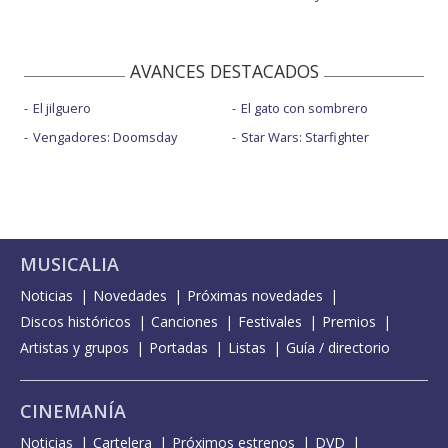
AVANCES DESTACADOS
El jilguero
El gato con sombrero
Vengadores: Doomsday
Star Wars: Starfighter
MUSICALIA
Noticias
Novedades
Próximas novedades
Discos históricos
Canciones
Festivales
Premios
Artistas y grupos
Portadas
Listas
Guía / directorio
CINEMANÍA
Noticias
Cartelera
Próximos estrenos
DVD