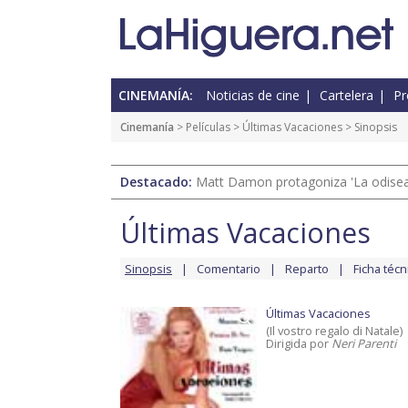
CINEMANÍA:
Noticias de cine
Cartelera
Pr
Cinemanía
> Películas >
Últimas Vacaciones
> Sinopsis
Destacado:
Matt Damon protagoniza 'La odisea'
Últimas Vacaciones
Sinopsis
Comentario
Reparto
Ficha técn
Últimas Vacaciones
(Il vostro regalo di Natale)
Dirigida por
Neri Parenti