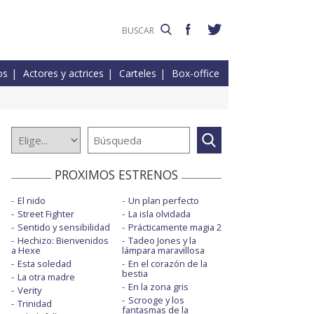
os
Actores y actrices
Carteles
Box-office
PROXIMOS ESTRENOS
El nido
Un plan perfecto
Street Fighter
La isla olvidada
Sentido y sensibilidad
Prácticamente magia 2
Hechizo: Bienvenidos
Tadeo Jones y la
a Hexe
lámpara maravillosa
Esta soledad
En el corazón de la
bestia
La otra madre
En la zona gris
Verity
Scrooge y los
Trinidad
fantasmas de la