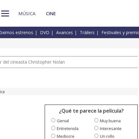
MÚSICA
CINE
óximos estrenos
DVD
Avances
Tráilers
Festivales y premi
 del cineasta Christopher Nolan
ica
¿Qué te parece la película?
Genial
Muy buena
Entretenida
Interesante
Mediocre
Un rollo