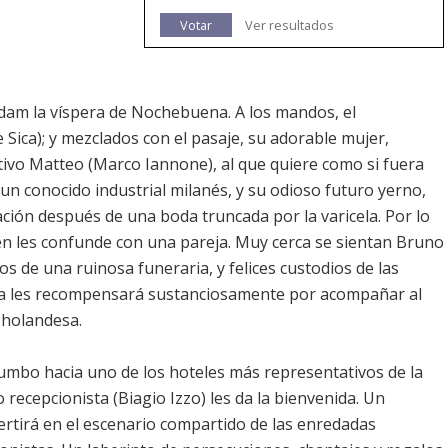
Votar
Ver resultados
dam la víspera de Nochebuena. A los mandos, el
Sica); y mezclados con el pasaje, su adorable mujer,
ptivo Matteo (Marco Iannone), al que quiere como si fuera
 un conocido industrial milanés, y su odioso futuro yerno,
iación después de una boda truncada por la varicela. Por lo
ien les confunde con una pareja. Muy cerca se sientan Bruno
s de una ruinosa funeraria, y felices custodios de las
uda les recompensará sustanciosamente por acompañar al
l holandesa.
umbo hacia uno de los hoteles más representativos de la
recepcionista (Biagio Izzo) les da la bienvenida. Un
rtirá en el escenario compartido de las enredadas