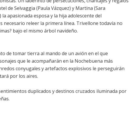
nistas. Un laberinto de persecuciones, chantajes y regalos
otel de Selvaggia (Paula Vázquez) y Martina (Sara
) la apasionada esposa y la hija adolescente del
 necesario releer la primera línea. Trivellone todavía no
ítimas? bajo el mismo árbol navideño.
to de tomar tierra al mando de un avión en el que
ersonajes que le acompañarán en la Nochebuena más
 Enredos conyugales y artefactos explosivos le perseguirán
tará por los aires.
sentimientos duplicados y destinos cruzados iluminada por
eñas.