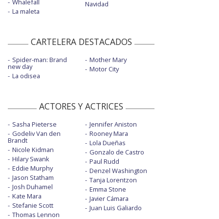
Whalefall
Navidad
La maleta
CARTELERA DESTACADOS
Spider-man: Brand
Mother Mary
new day
Motor City
La odisea
ACTORES Y ACTRICES
Sasha Pieterse
Jennifer Aniston
Godeliv Van den
Rooney Mara
Brandt
Lola Dueñas
Nicole Kidman
Gonzalo de Castro
Hilary Swank
Paul Rudd
Eddie Murphy
Denzel Washington
Jason Statham
Tanja Lorentzon
Josh Duhamel
Emma Stone
Kate Mara
Javier Cámara
Stefanie Scott
Juan Luis Galiardo
Thomas Lennon