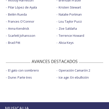
Woody Harrelson
Brendan Fraser
Pilar López de Ayala
Kristen Stewart
Belén Rueda
Natalie Portman
Frances O'Connor
Lou Taylor Pucci
Anna Kendrick
Zoe Saldaña
Scarlett Johansson
Terrence Howard
Brad Pitt
Alicia Keys
AVANCES DESTACADOS
El gato con sombrero
Operación Camarón 2
Dune: Parte tres
Ice age: En ebullición
MUSICALIA