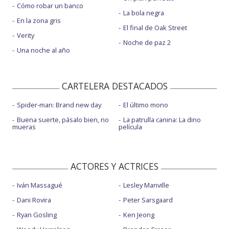
Cómo robar un banco
La bola negra
En la zona gris
El final de Oak Street
Verity
Noche de paz 2
Una noche al año
CARTELERA DESTACADOS
Spider-man: Brand new day
El último mono
Buena suerte, pásalo bien, no
La patrulla canina: La dino
mueras
película
ACTORES Y ACTRICES
Iván Massagué
Lesley Manville
Dani Rovira
Peter Sarsgaard
Ryan Gosling
Ken Jeong