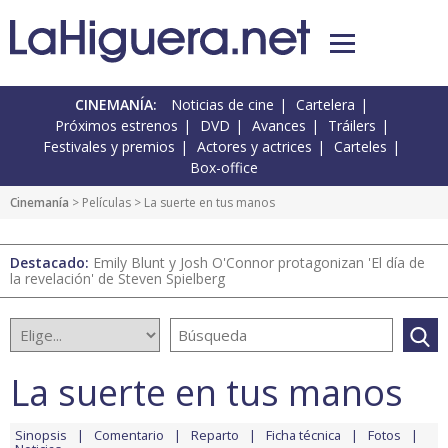
CINEMANÍA:
Noticias de cine
Cartelera
Próximos estrenos
DVD
Avances
Tráilers
Festivales y premios
Actores y actrices
Carteles
Box-office
Cinemanía
> Películas > La suerte en tus manos
Destacado:
Emily Blunt y Josh O'Connor protagonizan 'El día de
la revelación' de Steven Spielberg
La suerte en tus manos
Sinopsis
Comentario
Reparto
Ficha técnica
Fotos