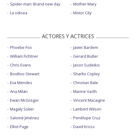
Spider-man: Brand new day
Mother Mary
La odisea
Motor City
ACTORES Y ACTRICES
Phoebe Fox
Javier Bardem
William Fichtner
Gerard Butler
Chris Evans
Jason Sudeikis
BooBoo Stewart
Sharlto Copley
Eva Mendes
Christian Bale
Ana Milán
Marine Vacth
Ewan McGregor
Vincent Macaigne
Magaly Solier
Lambert Wilson
Salomé Jiménez
Penélope Cruz
Elliot Page
David Kross