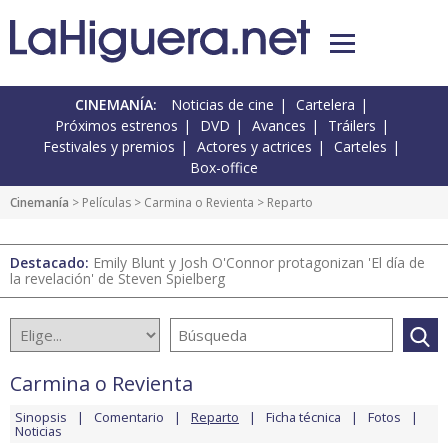
CINEMANÍA:
Noticias de cine
Cartelera
Próximos estrenos
DVD
Avances
Tráilers
Festivales y premios
Actores y actrices
Carteles
Box-office
Cinemanía
> Películas >
Carmina o Revienta
> Reparto
Destacado:
Emily Blunt y Josh O'Connor protagonizan 'El día de
la revelación' de Steven Spielberg
Carmina o Revienta
Sinopsis
Comentario
Reparto
Ficha técnica
Fotos
Noticias