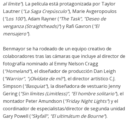
al límite"
). La película está protagonizada por Taylor
Lautner (
"La Saga Crepúsculo"
), Marie Avgeropoulos
(
"Los 100"
), Adam Rayner (
"The Task"
,
"Deseo de
venganza (Straightheads)"
) y Rafi Gavron (
"El
mensajero"
).
Benmayor se ha rodeado de un equipo creativo de
colaboradores tras las cámaras que incluye al director de
fotografía nominado al Emmy Nelson Cragg
(
"Homeland"
), el diseñador de producción Dan Leigh
(
"Warrior"
,
"¡Olvídate de mí!"
), el director artístico C.J.
Simpson (
"Basquiat"
), la diseñadora de vestuario Jenny
Gering (
"Sin límites (Limitless)"
,
"El hombre solitario"
), el
montador Peter Amundson (
"Friday Night Lights"
) y el
coordinador de especialistas/director de segunda unidad
Gary Powell (
"Skyfall"
,
"El ultimátum de Bourne"
).