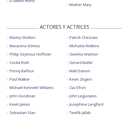
El último mono
Mother Mary
ACTORES Y ACTRICES
Marley Shelton
Patrick Chesnais
Macarena Gómez
Michaela Watkins
Philip Seymour Hoffman
Gemma Arterton
Cecilia Roth
Gerard Butler
Penny Balfour
Matt Damon
Paul Walker
Kevin Zegers
Michael Kenneth Williams
Zac Efron
John Goodman
John Leguizamo
Kevin James
Josephine Langford
Sebastian Stan
Tewfik Jallab