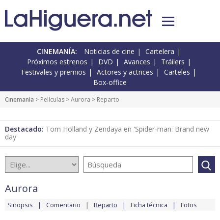
CINEMANÍA:
Noticias de cine
Cartelera
Próximos estrenos
DVD
Avances
Tráilers
Festivales y premios
Actores y actrices
Carteles
Box-office
Cinemanía
> Películas >
Aurora
> Reparto
Destacado:
Tom Holland y Zendaya en 'Spider-man: Brand new
day'
Aurora
Sinopsis
Comentario
Reparto
Ficha técnica
Fotos