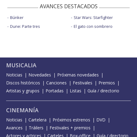
AVANCES DESTACADOS
Búnker
Star Wars: Starfighter
Dune: Parte tres
El gato con sombrero
MUSICALIA
Noticias
Novedades
Próximas novedades
Discos históricos
Canciones
Festivales
Premios
Artistas y grupos
Portadas
Listas
Guía / directorio
CINEMANÍA
Noticias
Cartelera
Próximos estrenos
DVD
Avances
Tráilers
Festivales + premios
Actores y actrices
Carteles
Box-office
Guía / directorio