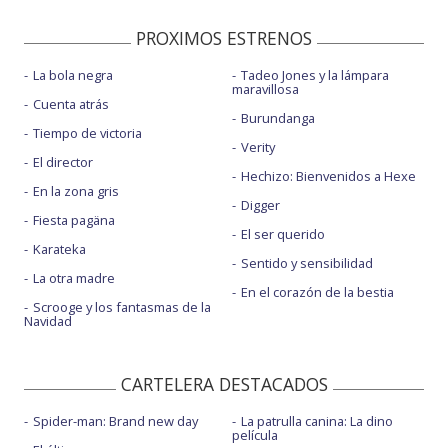
PROXIMOS ESTRENOS
La bola negra
Tadeo Jones y la lámpara
maravillosa
Cuenta atrás
Burundanga
Tiempo de victoria
Verity
El director
Hechizo: Bienvenidos a Hexe
En la zona gris
Digger
Fiesta pagäna
El ser querido
Karateka
Sentido y sensibilidad
La otra madre
En el corazón de la bestia
Scrooge y los fantasmas de la
Navidad
CARTELERA DESTACADOS
Spider-man: Brand new day
La patrulla canina: La dino
película