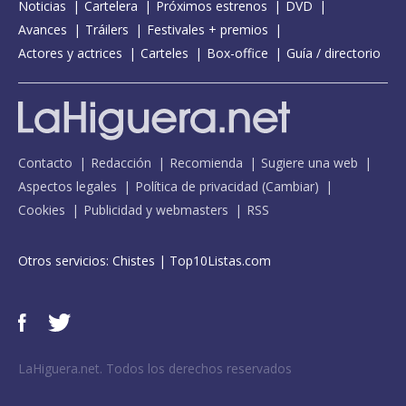
Noticias
Cartelera
Próximos estrenos
DVD
Avances
Tráilers
Festivales + premios
Actores y actrices
Carteles
Box-office
Guía / directorio
Contacto
Redacción
Recomienda
Sugiere una web
Aspectos legales
Política de privacidad
(
Cambiar
)
Cookies
Publicidad y webmasters
RSS
Otros servicios:
Chistes
|
Top10Listas.com
LaHiguera.net. Todos los derechos reservados