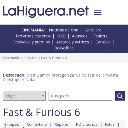
CINEMANÍA:
Noticias de cine
Cartelera
Próximos estrenos
DVD
Avances
Tráilers
Festivales y premios
Actores y actrices
Carteles
Box-office
Cinemanía
> Películas > Fast & Furious 6
Destacado:
Matt Damon protagoniza 'La odisea' del cineasta
Christopher Nolan
Fast & Furious 6
Sinopsis
Comentario
Reparto
Ficha técnica
Fotos