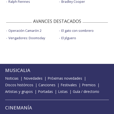
Ralph Fiennes
Bradley Cooper
AVANCES DESTACADOS
Operación Camarón 2
El gato con sombrero
Vengadores: Doomsday
El jilguero
MUSICALIA
Noticias
Novedades
Próximas novedades
Discos históricos
Canciones
Festivales
Premios
Artistas y grupos
Portadas
Listas
Guía / directorio
CINEMANÍA