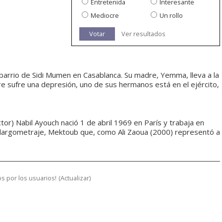
Entretenida
Interesante
Mediocre
Un rollo
Votar
Ver resultados
l barrio de Sidi Mumen en Casablanca. Su madre, Yemma, lleva a la
e sufre una depresión, uno de sus hermanos está en el ejército,
ctor) Nabil Ayouch nació 1 de abril 1969 en París y trabaja en
er largometraje, Mektoub que, como Ali Zaoua (2000) representó a
s por los usuarios!
(
Actualizar
)