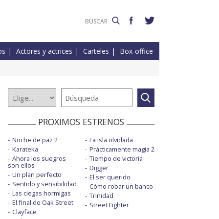
os
Actores y actrices
Carteles
Box-office
PROXIMOS ESTRENOS
Noche de paz 2
La isla olvidada
Karateka
Prácticamente magia 2
Ahora los suegros
Tiempo de victoria
son ellos
Digger
Un plan perfecto
El ser querido
Sentido y sensibilidad
Cómo robar un banco
Las ciegas hormigas
Trinidad
El final de Oak Street
Street Fighter
Clayface