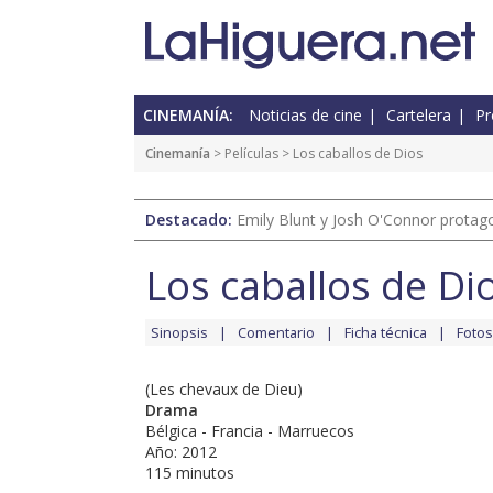
CINEMANÍA:
Noticias de cine
Cartelera
Pr
Cinemanía
> Películas > Los caballos de Dios
Destacado:
Emily Blunt y Josh O'Connor protagon
Los caballos de Di
Sinopsis
Comentario
Ficha técnica
Fotos
(Les chevaux de Dieu)
Drama
Bélgica - Francia - Marruecos
Año: 2012
115 minutos