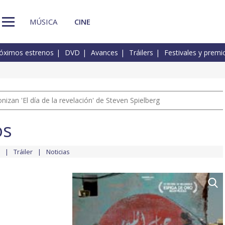
MÚSICA
CINE
óximos estrenos
DVD
Avances
Tráilers
Festivales y premi
izan 'El día de la revelación' de Steven Spielberg
os
Tráiler
Noticias