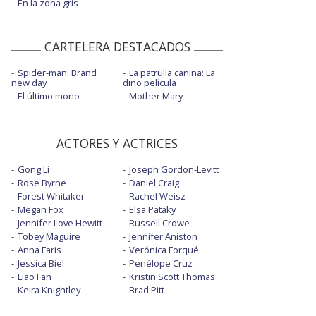
En la zona gris
CARTELERA DESTACADOS
Spider-man: Brand
La patrulla canina: La
new day
dino película
El último mono
Mother Mary
ACTORES Y ACTRICES
Gong Li
Joseph Gordon-Levitt
Rose Byrne
Daniel Craig
Forest Whitaker
Rachel Weisz
Megan Fox
Elsa Pataky
Jennifer Love Hewitt
Russell Crowe
Tobey Maguire
Jennifer Aniston
Anna Faris
Verónica Forqué
Jessica Biel
Penélope Cruz
Liao Fan
Kristin Scott Thomas
Keira Knightley
Brad Pitt