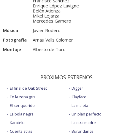
Francisco Sánchez
Enrique López Lavigne
Belén Atienza
Mikel Lejarza
Mercedes Gamero
Música
Javier Rodero
Fotografía
Arnau Valls Colomer
Montaje
Alberto de Toro
PROXIMOS ESTRENOS
El final de Oak Street
Digger
En la zona gris
Clayface
El ser querido
La maleta
La bola negra
Un plan perfecto
Karateka
La otra madre
Cuenta atrás
Burundanga