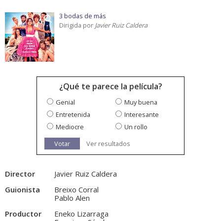
3 bodas de más
Dirigida por
Javier Ruiz Caldera
¿Qué te parece la película?
Genial
Muy buena
Entretenida
Interesante
Mediocre
Un rollo
Votar
Ver resultados
Director
Javier Ruiz Caldera
Guionista
Breixo Corral
Pablo Alen
Productor
Eneko Lizarraga