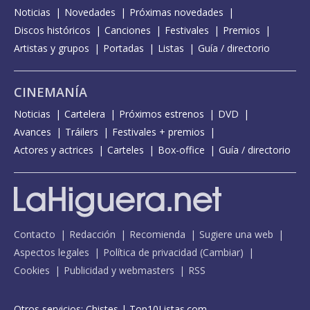
Noticias
Novedades
Próximas novedades
Discos históricos
Canciones
Festivales
Premios
Artistas y grupos
Portadas
Listas
Guía / directorio
CINEMANÍA
Noticias
Cartelera
Próximos estrenos
DVD
Avances
Tráilers
Festivales + premios
Actores y actrices
Carteles
Box-office
Guía / directorio
Contacto
Redacción
Recomienda
Sugiere una web
Aspectos legales
Política de privacidad
(
Cambiar
)
Cookies
Publicidad y webmasters
RSS
Otros servicios:
Chistes
|
Top10Listas.com