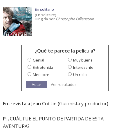
En solitario
(En solitaire)
Dirigida por
Christophe Offenstein
¿Qué te parece la película?
Genial
Muy buena
Entretenida
Interesante
Mediocre
Un rollo
Votar
Ver resultados
Entrevista a Jean Cottin
(Guionista y productor)
P
: ¿CUÁL FUE EL PUNTO DE PARTIDA DE ESTA
AVENTURA?