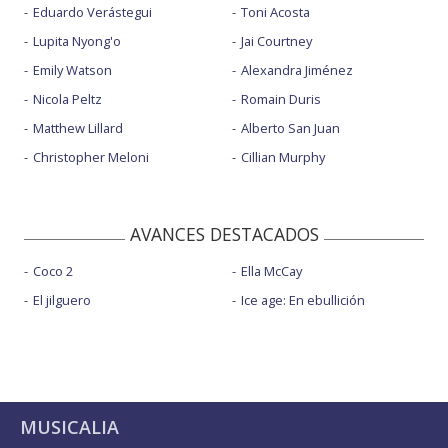
Eduardo Verástegui
Toni Acosta
Lupita Nyong'o
Jai Courtney
Emily Watson
Alexandra Jiménez
Nicola Peltz
Romain Duris
Matthew Lillard
Alberto San Juan
Christopher Meloni
Cillian Murphy
AVANCES DESTACADOS
Coco 2
Ella McCay
El jilguero
Ice age: En ebullición
MUSICALIA