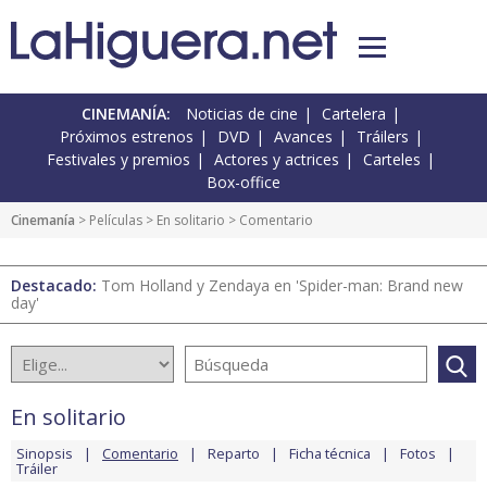
CINEMANÍA:
Noticias de cine
Cartelera
Próximos estrenos
DVD
Avances
Tráilers
Festivales y premios
Actores y actrices
Carteles
Box-office
Cinemanía
> Películas >
En solitario
> Comentario
Destacado:
Tom Holland y Zendaya en 'Spider-man: Brand new
day'
En solitario
Sinopsis
Comentario
Reparto
Ficha técnica
Fotos
Tráiler