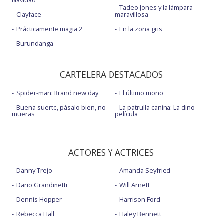
Navidad
Tadeo Jones y la lámpara
Clayface
maravillosa
Prácticamente magia 2
En la zona gris
Burundanga
CARTELERA DESTACADOS
Spider-man: Brand new day
El último mono
Buena suerte, pásalo bien, no
La patrulla canina: La dino
mueras
película
ACTORES Y ACTRICES
Danny Trejo
Amanda Seyfried
Dario Grandinetti
Will Arnett
Dennis Hopper
Harrison Ford
Rebecca Hall
Haley Bennett