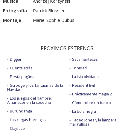
Música
Andrzej Korzynski
Fotografía
Patrick Blossier
Montaje
Marie-Sophie Dubus
PROXIMOS ESTRENOS
Digger
Sacamantecas
Cuenta atrás
Trinidad
Fiesta pagäna
La isla olvidada
Scrooge y los fantasmas de la
Resident Evil
Navidad
Prácticamente magia 2
Los juegos del hambre:
Amanecer en la cosecha
Cómo robar un banco
Burundanga
La bola negra
Las ciegas hormigas
Tadeo Jones y la lámpara
maravillosa
Clayface