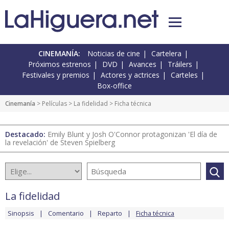
CINEMANÍA:
Noticias de cine
Cartelera
Próximos estrenos
DVD
Avances
Tráilers
Festivales y premios
Actores y actrices
Carteles
Box-office
Cinemanía
> Películas >
La fidelidad
> Ficha técnica
Destacado:
Emily Blunt y Josh O'Connor protagonizan 'El día de
la revelación' de Steven Spielberg
La fidelidad
Sinopsis
Comentario
Reparto
Ficha técnica