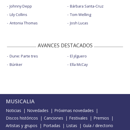
Johnny Depp
Bárbara Santa-Cruz
Lily Collins
Tom Welling
Antonia Thomas
Josh Lucas
AVANCES DESTACADOS
Dune: Parte tres
El jilguero
Búnker
Ella McCay
MUSICALIA
Noticias
Novedades
Próximas novedades
Discos históricos
Canciones
Festivales
Premios
Artistas y grupos
Portadas
Listas
Guía / directorio