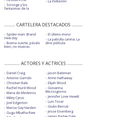
La invitación
Scrooge y los
fantasmas de la
CARTELERA DESTACADOS
Spider-man: Brand
El último mono
new day
La patrulla canina: La
Buena suerte, pásalo
dino película
bien, no mueras
ACTORES Y ACTRICES
Daniel Craig
Jason Bateman
Antonio Garrido
Anne Hathaway
Christian Bale
Elijah Wood
Rachel Hurd-Wood
Giovanna
Mezzogiorno
Maria de Medeiros
Jennifer Love Hewitt
Miley Cyrus
Luis Tosar
Joel Edgerton
Giulio Berruti
Marcia Gay Harden
Jesse Eisenberg
Gugu Mbatha-Raw
James Badge Dale