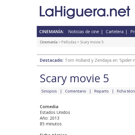
CINEMANÍA:
Noticias de cine
Cartelera
Pr
Cinemanía
> Películas > Scary movie 5
Destacado:
Tom Holland y Zendaya en 'Spider-
Scary movie 5
Sinopsis
Comentario
Reparto
Ficha técn
Comedia
Estados Unidos
Año: 2013
85 minutos