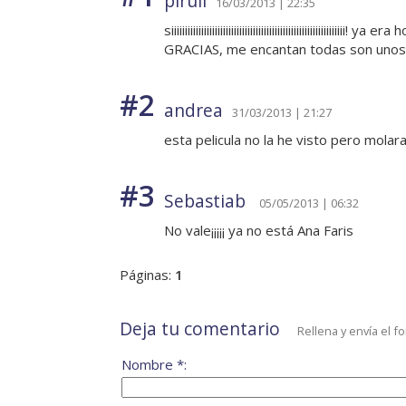
piruli
16/03/2013 | 22:35
siiiiiiiiiiiiiiiiiiiiiiiiiiiiiiiiiiiiiiiiiiiiiiiiiiiii
GRACIAS, me encantan todas son uno
#2
andrea
31/03/2013 | 21:27
esta pelicula no la he visto pero mola
#3
Sebastiab
05/05/2013 | 06:32
No vale¡¡¡¡¡ ya no está Ana Faris
Páginas:
1
Deja tu comentario
Rellena y envía el f
Nombre *: