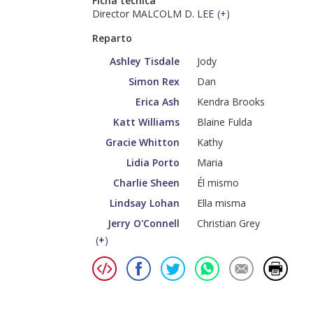
Ficha técnica
Director MALCOLM D. LEE
(
+
)
Reparto
Ashley Tisdale
Jody
Simon Rex
Dan
Erica Ash
Kendra Brooks
Katt Williams
Blaine Fulda
Gracie Whitton
Kathy
Lidia Porto
Maria
Charlie Sheen
Él mismo
Lindsay Lohan
Ella misma
Jerry O'Connell
Christian Grey
(
+
)