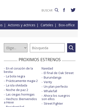
os
Actores y actrices
Carteles
Box-office
PROXIMOS ESTRENOS
En el corazón de la
Navidad
bestia
El final de Oak Street
La bola negra
Burundanga
Prácticamente magia 2
Verity
La isla olvidada
Un plan perfecto
Noche de paz 2
Whalefall
Las ciegas hormigas
Ahora los suegros
Hechizo: Bienvenidos
son ellos
a Hexe
Street Fighter
Resident Evil