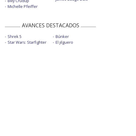
Billy Crudup
Michelle Pfeiffer
AVANCES DESTACADOS
Shrek 5
Búnker
Star Wars: Starfighter
El jilguero