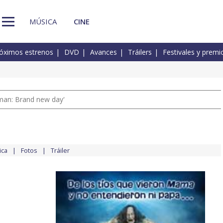
MÚSICA
CINE
óximos estrenos
DVD
Avances
Tráilers
Festivales y premi
man: Brand new day'
ica
Fotos
Tráiler