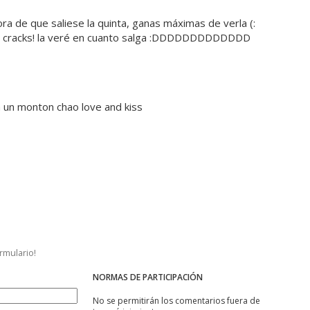
iiiiiiiiiii! ya era hora de que saliese la quinta, ganas máximas de verla (:
s cracks! la veré en cuanto salga :DDDDDDDDDDDDD
ra un monton chao love and kiss
ormulario!
NORMAS DE PARTICIPACIÓN
No se permitirán los comentarios fuera de