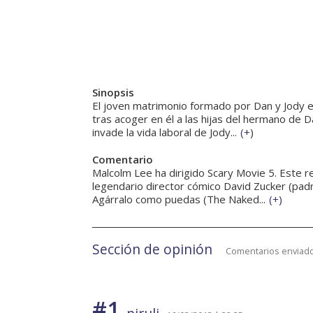
Sinopsis
El joven matrimonio formado por Dan y Jody 
tras acoger en él a las hijas del hermano de 
invade la vida laboral de Jody...
(
+
)
Comentario
Malcolm Lee ha dirigido Scary Movie 5. Este r
legendario director cómico David Zucker (padr
Agárralo como puedas (The Naked...
(
+
)
Sección de opinión
Comentarios enviado
#1