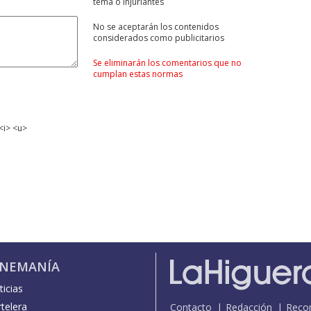
tema ó injuriantes
No se aceptarán los contenidos
considerados como publicitarios
Se eliminarán los comentarios que no
cumplan estas normas
<i> <u>
INEMANÍA
icias
telera
Contacto
Redacción
Reco