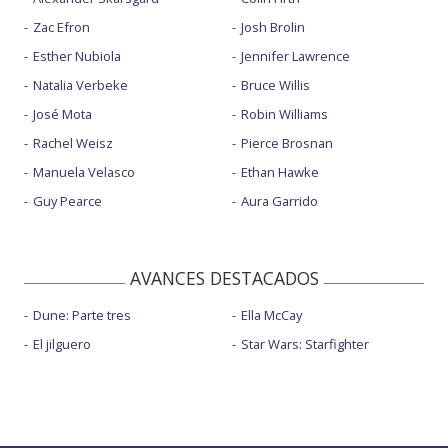
Zac Efron
Josh Brolin
Esther Nubiola
Jennifer Lawrence
Natalia Verbeke
Bruce Willis
José Mota
Robin Williams
Rachel Weisz
Pierce Brosnan
Manuela Velasco
Ethan Hawke
Guy Pearce
Aura Garrido
AVANCES DESTACADOS
Dune: Parte tres
Ella McCay
El jilguero
Star Wars: Starfighter