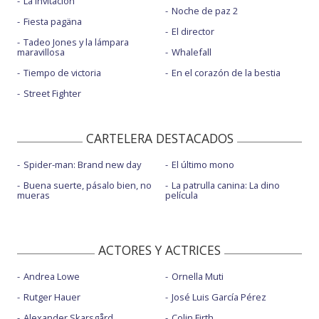
La invitación
Noche de paz 2
Fiesta pagäna
El director
Tadeo Jones y la lámpara
maravillosa
Whalefall
Tiempo de victoria
En el corazón de la bestia
Street Fighter
CARTELERA DESTACADOS
Spider-man: Brand new day
El último mono
Buena suerte, pásalo bien, no
La patrulla canina: La dino
mueras
película
ACTORES Y ACTRICES
Andrea Lowe
Ornella Muti
Rutger Hauer
José Luis García Pérez
Alexander Skarsgård
Colin Firth