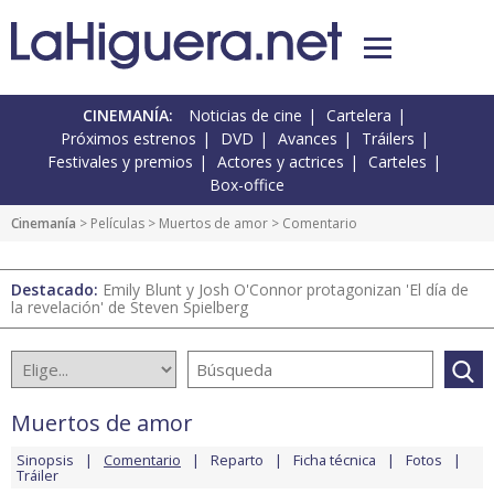
CINEMANÍA:
Noticias de cine
Cartelera
Próximos estrenos
DVD
Avances
Tráilers
Festivales y premios
Actores y actrices
Carteles
Box-office
Cinemanía
> Películas >
Muertos de amor
> Comentario
Destacado:
Emily Blunt y Josh O'Connor protagonizan 'El día de
la revelación' de Steven Spielberg
Muertos de amor
Sinopsis
Comentario
Reparto
Ficha técnica
Fotos
Tráiler