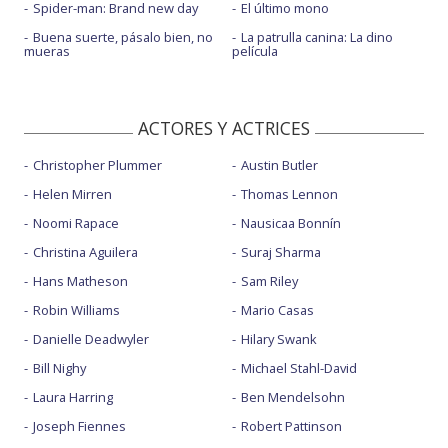
Spider-man: Brand new day
El último mono
Buena suerte, pásalo bien, no
La patrulla canina: La dino
mueras
película
ACTORES Y ACTRICES
Christopher Plummer
Austin Butler
Helen Mirren
Thomas Lennon
Noomi Rapace
Nausicaa Bonnín
Christina Aguilera
Suraj Sharma
Hans Matheson
Sam Riley
Robin Williams
Mario Casas
Danielle Deadwyler
Hilary Swank
Bill Nighy
Michael Stahl-David
Laura Harring
Ben Mendelsohn
Joseph Fiennes
Robert Pattinson