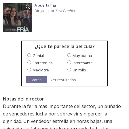
A puerta fría
Dirigida por
Xavi Puebla
¿Qué te parece la película?
Genial
Muy buena
Entretenida
Interesante
Mediocre
Un rollo
Votar
Ver resultados
Notas del director
Durante la feria más importante del sector, un puñado
de vendedores lucha por sobrevivir sin perder la
dignidad. Un vendedor estrella en horas bajas, una
avispada azafata que ha ido enterrando todas las