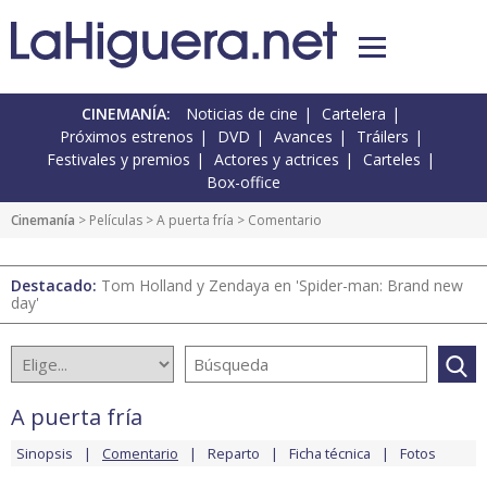
CINEMANÍA:
Noticias de cine
Cartelera
Próximos estrenos
DVD
Avances
Tráilers
Festivales y premios
Actores y actrices
Carteles
Box-office
Cinemanía
> Películas >
A puerta fría
> Comentario
Destacado:
Tom Holland y Zendaya en 'Spider-man: Brand new
day'
A puerta fría
Sinopsis
Comentario
Reparto
Ficha técnica
Fotos