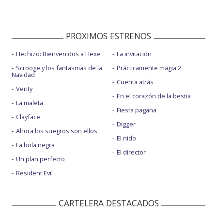
PROXIMOS ESTRENOS
Hechizo: Bienvenidos a Hexe
La invitación
Scrooge y los fantasmas de la
Prácticamente magia 2
Navidad
Cuenta atrás
Verity
En el corazón de la bestia
La maleta
Fiesta pagäna
Clayface
Digger
Ahora los suegros son ellos
El nido
La bola negra
El director
Un plan perfecto
Resident Evil
CARTELERA DESTACADOS