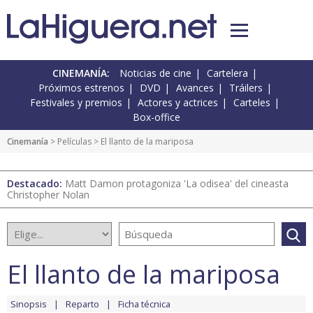
CINEMANÍA:
Noticias de cine
Cartelera
Próximos estrenos
DVD
Avances
Tráilers
Festivales y premios
Actores y actrices
Carteles
Box-office
Cinemanía
> Películas > El llanto de la mariposa
Destacado:
Matt Damon protagoniza 'La odisea' del cineasta
Christopher Nolan
El llanto de la mariposa
Sinopsis
Reparto
Ficha técnica