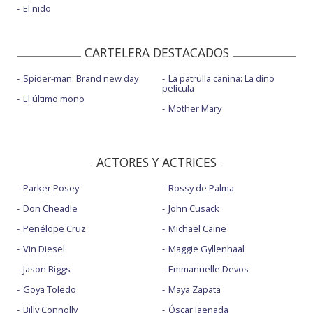
El nido
CARTELERA DESTACADOS
Spider-man: Brand new day
La patrulla canina: La dino
película
El último mono
Mother Mary
ACTORES Y ACTRICES
Parker Posey
Rossy de Palma
Don Cheadle
John Cusack
Penélope Cruz
Michael Caine
Vin Diesel
Maggie Gyllenhaal
Jason Biggs
Emmanuelle Devos
Goya Toledo
Maya Zapata
Billy Connolly
Óscar Jaenada