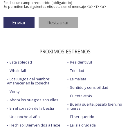
*Indica un campo requerido (obligatorio)
Se permiten las siguientes etiquetas en el mensaje <b> <i> <u>
PROXIMOS ESTRENOS
Esta soledad
Resident Evil
Whalefall
Trinidad
Los juegos del hambre:
La maleta
Amanecer en la cosecha
Sentido y sensibilidad
Verity
Cuenta atrás
Ahora los suegros son ellos
Buena suerte, pásalo bien, no
En el corazón de la bestia
mueras
Una noche al año
El ser querido
Hechizo: Bienvenidos a Hexe
La isla olvidada