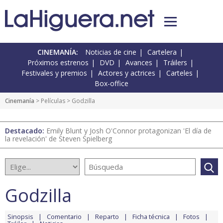
CINEMANÍA:
Noticias de cine
Cartelera
Próximos estrenos
DVD
Avances
Tráilers
Festivales y premios
Actores y actrices
Carteles
Box-office
Cinemanía
> Películas > Godzilla
Destacado:
Emily Blunt y Josh O'Connor protagonizan 'El día de
la revelación' de Steven Spielberg
Godzilla
Sinopsis
Comentario
Reparto
Ficha técnica
Fotos