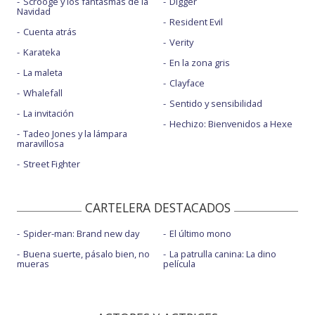
Scrooge y los fantasmas de la
Digger
Navidad
Resident Evil
Cuenta atrás
Verity
Karateka
En la zona gris
La maleta
Clayface
Whalefall
Sentido y sensibilidad
La invitación
Hechizo: Bienvenidos a Hexe
Tadeo Jones y la lámpara
maravillosa
Street Fighter
CARTELERA DESTACADOS
Spider-man: Brand new day
El último mono
Buena suerte, pásalo bien, no
La patrulla canina: La dino
mueras
película