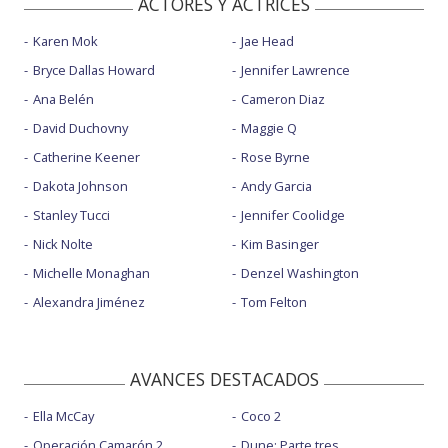
ACTORES Y ACTRICES
Karen Mok
Jae Head
Bryce Dallas Howard
Jennifer Lawrence
Ana Belén
Cameron Diaz
David Duchovny
Maggie Q
Catherine Keener
Rose Byrne
Dakota Johnson
Andy Garcia
Stanley Tucci
Jennifer Coolidge
Nick Nolte
Kim Basinger
Michelle Monaghan
Denzel Washington
Alexandra Jiménez
Tom Felton
AVANCES DESTACADOS
Ella McCay
Coco 2
Operación Camarón 2
Dune: Parte tres