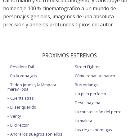
californiano y su frenesí alucinógeno, y constituye un
homenaje 100 % cinematográfico a un mundo de
personajes geniales, imágenes de una absoluta
precisión y anhelos profundos típicos del autor.
PROXIMOS ESTRENOS
Resident Evil
Street Fighter
En la zona gris
Cómo robar un banco
Tadeo Jones y la lámpara
Burundanga
maravillosa
Un plan perfecto
Cuenta atrás
Fiesta pagäna
El ser querido
La constelación del perro
Verity
La maleta
El director
Las ciegas hormigas
Ahora los suegros son ellos