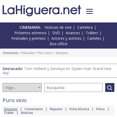
CINEMANÍA:
Noticias de cine
Cartelera
Próximos estrenos
DVD
Avances
Tráilers
Festivales y premios
Actores y actrices
Carteles
Box-office
Cinemanía
> Películas >
Puro vicio
> Sinopsis
Destacado:
Tom Holland y Zendaya en 'Spider-man: Brand new
day'
Puro vicio
Sinopsis
Comentario
Reparto
Ficha técnica
Fotos
Tráiler
Noticias