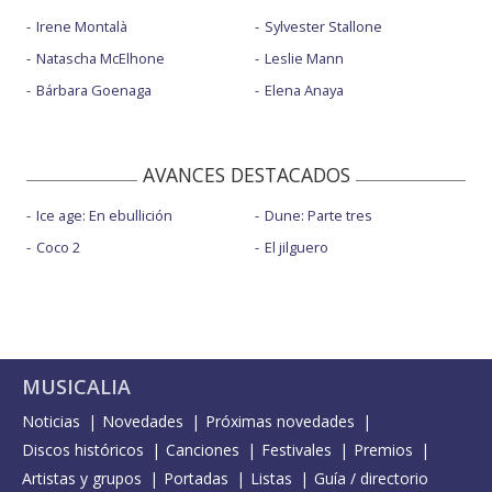
Irene Montalà
Sylvester Stallone
Natascha McElhone
Leslie Mann
Bárbara Goenaga
Elena Anaya
AVANCES DESTACADOS
Ice age: En ebullición
Dune: Parte tres
Coco 2
El jilguero
MUSICALIA
Noticias
Novedades
Próximas novedades
Discos históricos
Canciones
Festivales
Premios
Artistas y grupos
Portadas
Listas
Guía / directorio