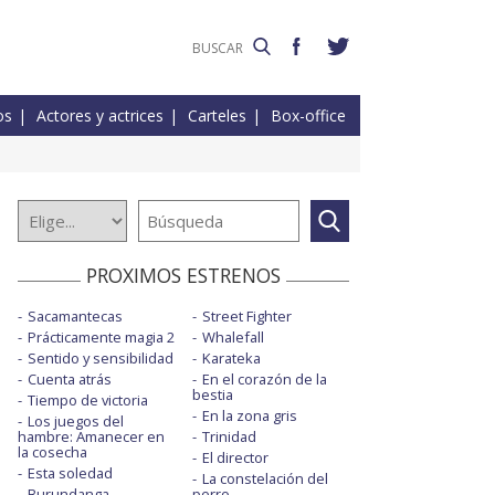
os
Actores y actrices
Carteles
Box-office
PROXIMOS ESTRENOS
Sacamantecas
Street Fighter
Prácticamente magia 2
Whalefall
Sentido y sensibilidad
Karateka
Cuenta atrás
En el corazón de la
bestia
Tiempo de victoria
En la zona gris
Los juegos del
hambre: Amanecer en
Trinidad
la cosecha
El director
Esta soledad
La constelación del
Burundanga
perro