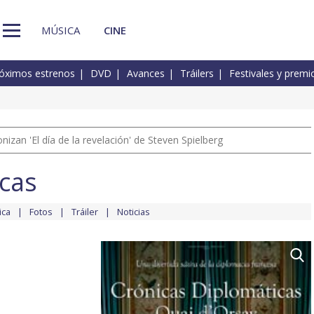
MÚSICA
CINE
óximos estrenos
DVD
Avances
Tráilers
Festivales y premi
izan 'El día de la revelación' de Steven Spielberg
icas
ica
Fotos
Tráiler
Noticias