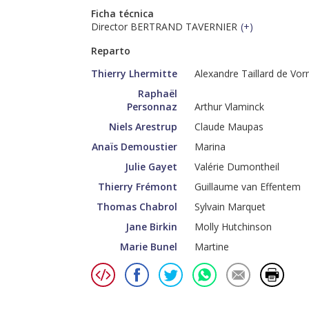
Ficha técnica
Director BERTRAND TAVERNIER
(
+
)
Reparto
Thierry Lhermitte
Alexandre Taillard de Vo
Raphaël
Personnaz
Arthur Vlaminck
Niels Arestrup
Claude Maupas
Anaïs Demoustier
Marina
Julie Gayet
Valérie Dumontheil
Thierry Frémont
Guillaume van Effentem
Thomas Chabrol
Sylvain Marquet
Jane Birkin
Molly Hutchinson
Marie Bunel
Martine