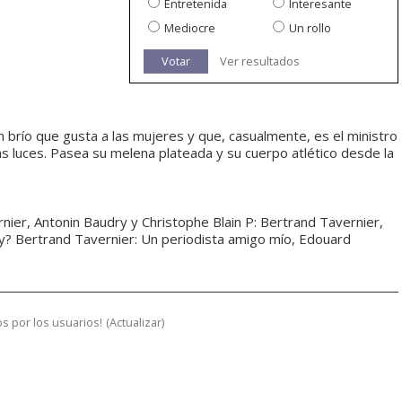
Entretenida
Interesante
Mediocre
Un rollo
Votar
Ver resultados
 brío que gusta a las mujeres y que, casualmente, es el ministro
as luces. Pasea su melena plateada y su cuerpo atlético desde la
ier, Antonin Baudry y Christophe Blain P: Bertrand Tavernier,
ay? Bertrand Tavernier: Un periodista amigo mío, Edouard
s por los usuarios!
(
Actualizar
)