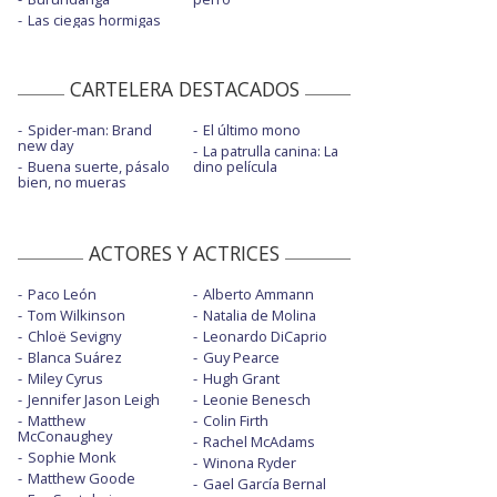
Las ciegas hormigas
CARTELERA DESTACADOS
Spider-man: Brand
El último mono
new day
La patrulla canina: La
Buena suerte, pásalo
dino película
bien, no mueras
ACTORES Y ACTRICES
Paco León
Alberto Ammann
Tom Wilkinson
Natalia de Molina
Chloë Sevigny
Leonardo DiCaprio
Blanca Suárez
Guy Pearce
Miley Cyrus
Hugh Grant
Jennifer Jason Leigh
Leonie Benesch
Matthew
Colin Firth
McConaughey
Rachel McAdams
Sophie Monk
Winona Ryder
Matthew Goode
Gael García Bernal