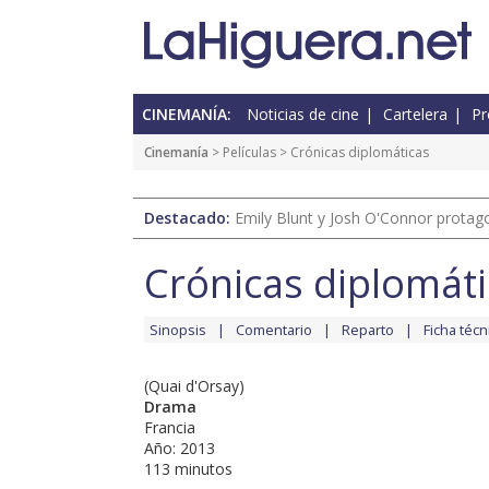
CINEMANÍA:
Noticias de cine
Cartelera
Pr
Cinemanía
> Películas > Crónicas diplomáticas
Destacado:
Emily Blunt y Josh O'Connor protagon
Crónicas diplomát
Sinopsis
Comentario
Reparto
Ficha técn
(Quai d'Orsay)
Drama
Francia
Año: 2013
113 minutos