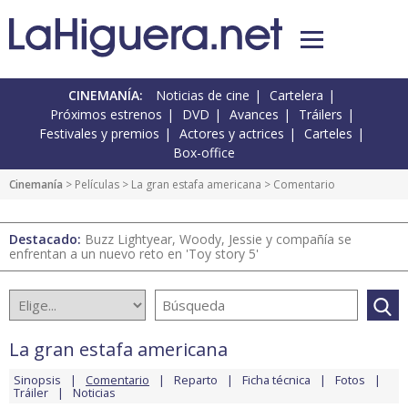
CINEMANÍA:
Noticias de cine
Cartelera
Próximos estrenos
DVD
Avances
Tráilers
Festivales y premios
Actores y actrices
Carteles
Box-office
Cinemanía
> Películas >
La gran estafa americana
> Comentario
Destacado:
Buzz Lightyear, Woody, Jessie y compañía se
enfrentan a un nuevo reto en 'Toy story 5'
La gran estafa americana
Sinopsis
Comentario
Reparto
Ficha técnica
Fotos
Tráiler
Noticias