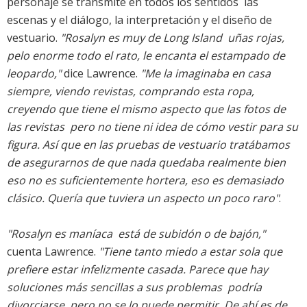
personaje se transmite en todos los sentidos  las
escenas y el diálogo, la interpretación y el diseño de
vestuario.
"Rosalyn es muy de Long Island  uñas rojas,
pelo enorme todo el rato, le encanta el estampado de
leopardo,"
dice Lawrence.
"Me la imaginaba en casa
siempre, viendo revistas, comprando esta ropa,
creyendo que tiene el mismo aspecto que las fotos de
las revistas  pero no tiene ni idea de cómo vestir para su
figura. Así que en las pruebas de vestuario tratábamos
de asegurarnos de que nada quedaba realmente bien 
eso no es suficientemente hortera, eso es demasiado
clásico. Quería que tuviera un aspecto un poco raro"
.
"Rosalyn es maníaca  está de subidón o de bajón,"
cuenta Lawrence.
"Tiene tanto miedo a estar sola que
prefiere estar infelizmente casada. Parece que hay
soluciones más sencillas a sus problemas  podría
divorciarse  pero no se lo puede permitir. De ahí es de