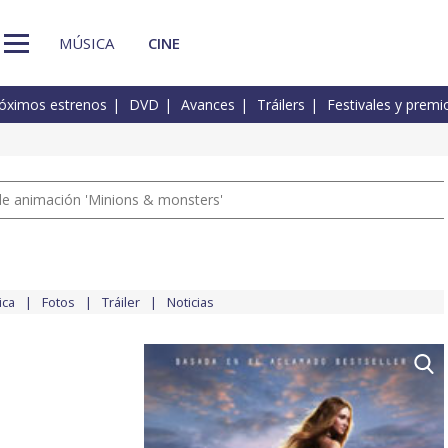
MÚSICA
CINE
óximos estrenos
DVD
Avances
Tráilers
Festivales y premi
a de animación 'Minions & monsters'
ica
Fotos
Tráiler
Noticias