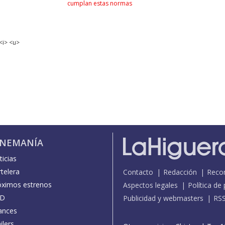
cumplan estas normas
<i> <u>
INEMANÍA
icias
telera
Contacto
Redacción
Reco
óximos estrenos
Aspectos legales
Política de
D
Publicidad y webmasters
RS
ances
ilers