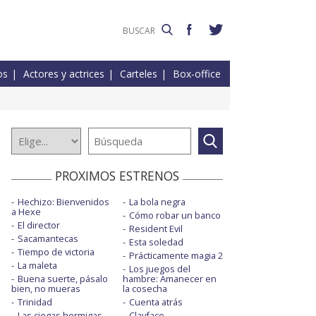
os
Actores y actrices
Carteles
Box-office
PROXIMOS ESTRENOS
Hechizo: Bienvenidos
La bola negra
a Hexe
Cómo robar un banco
El director
Resident Evil
Sacamantecas
Esta soledad
Tiempo de victoria
Prácticamente magia 2
La maleta
Los juegos del
Buena suerte, pásalo
hambre: Amanecer en
bien, no mueras
la cosecha
Trinidad
Cuenta atrás
Las ciegas hormigas
Clayface