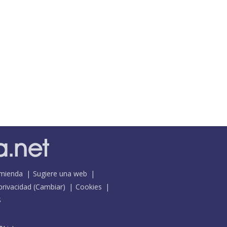
mienda
Sugiere una web
 privacidad
(
Cambiar
)
Cookies
S