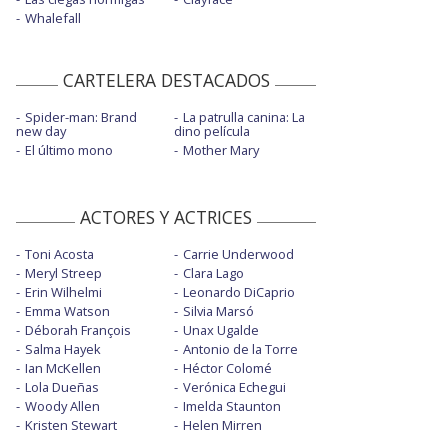
Whalefall
CARTELERA DESTACADOS
Spider-man: Brand
La patrulla canina: La
new day
dino película
El último mono
Mother Mary
ACTORES Y ACTRICES
Toni Acosta
Carrie Underwood
Meryl Streep
Clara Lago
Erin Wilhelmi
Leonardo DiCaprio
Emma Watson
Silvia Marsó
Déborah François
Unax Ugalde
Salma Hayek
Antonio de la Torre
Ian McKellen
Héctor Colomé
Lola Dueñas
Verónica Echegui
Woody Allen
Imelda Staunton
Kristen Stewart
Helen Mirren