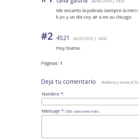
talia gauna
26/05/2014 | 14:41
Me encanto la pelicula siempre la miro 
k yo y un dia voy air a ee uu chicago
#2
4521
26/01/2015 | 14:02
muy buena.
Páginas:
1
Deja tu comentario
Rellena y envía el f
Nombre *:
Mensaje *:
(500 caracteres máx)