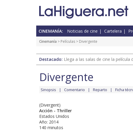
CINEMANÍA:
Noticias de cine
Cartelera
Pr
Cinemanía
> Películas > Divergente
Destacado:
Llega a las salas de cine la películ
Divergente
Sinopsis
Comentario
Reparto
Ficha técn
(Divergent)
Acción - Thriller
Estados Unidos
Año: 2014
140 minutos