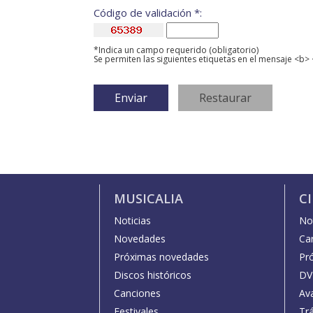
Código de validación *:
*Indica un campo requerido (obligatorio)
Se permiten las siguientes etiquetas en el mensaje <b> 
MUSICALIA
C
Noticias
Not
Novedades
Car
Próximas novedades
Pr
Discos históricos
DV
Canciones
Av
Festivales
Trá