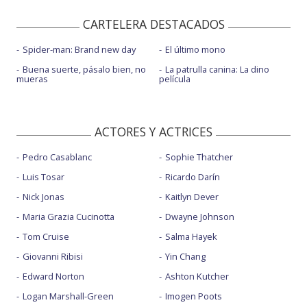
CARTELERA DESTACADOS
Spider-man: Brand new day
El último mono
Buena suerte, pásalo bien, no
La patrulla canina: La dino
mueras
película
ACTORES Y ACTRICES
Pedro Casablanc
Sophie Thatcher
Luis Tosar
Ricardo Darín
Nick Jonas
Kaitlyn Dever
Maria Grazia Cucinotta
Dwayne Johnson
Tom Cruise
Salma Hayek
Giovanni Ribisi
Yin Chang
Edward Norton
Ashton Kutcher
Logan Marshall-Green
Imogen Poots