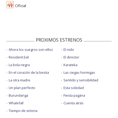
Oficial
PROXIMOS ESTRENOS
Ahora los suegros son ellos
El nido
Resident Evil
El director
La bola negra
Karateka
En el corazón de la bestia
Las ciegas hormigas
La otra madre
Sentido y sensibilidad
Un plan perfecto
Esta soledad
Burundanga
Fiesta pagäna
Whalefall
Cuenta atrás
Tiempo de victoria