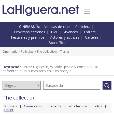
CINEMANÍA:
Noticias de cine
Cartelera
Próximos estrenos
DVD
Avances
Tráilers
Festivales y premios
Actores y actrices
Carteles
Box-office
Cinemanía
> Películas >
The collection
> Tráiler
Destacado:
Buzz Lightyear, Woody, Jessie y compañía se
enfrentan a un nuevo reto en 'Toy story 5'
The collection
Sinopsis
Comentario
Reparto
Ficha técnica
Fotos
Tráiler