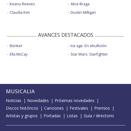
Keanu Reeves
Alice Braga
Claudia Kim
Dustin Milligan
AVANCES DESTACADOS
Búnker
Ice age: En ebullición
Ella McCay
Star Wars: Starfighter
MUSICALIA
Noticias
Novedades
Próximas novedades
Discos históricos
Canciones
Festivales
Premios
Artistas y grupos
Portadas
Listas
Guía / directorio