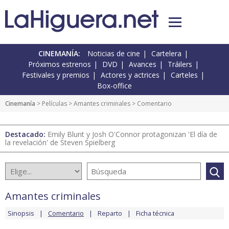
CINEMANÍA:
Noticias de cine
Cartelera
Próximos estrenos
DVD
Avances
Tráilers
Festivales y premios
Actores y actrices
Carteles
Box-office
Cinemanía
> Películas >
Amantes criminales
> Comentario
Destacado:
Emily Blunt y Josh O'Connor protagonizan 'El día de
la revelación' de Steven Spielberg
Amantes criminales
Sinopsis
Comentario
Reparto
Ficha técnica