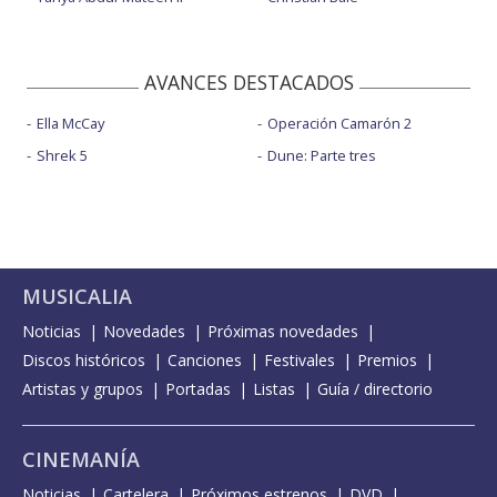
AVANCES DESTACADOS
Ella McCay
Operación Camarón 2
Shrek 5
Dune: Parte tres
MUSICALIA
Noticias
Novedades
Próximas novedades
Discos históricos
Canciones
Festivales
Premios
Artistas y grupos
Portadas
Listas
Guía / directorio
CINEMANÍA
Noticias
Cartelera
Próximos estrenos
DVD