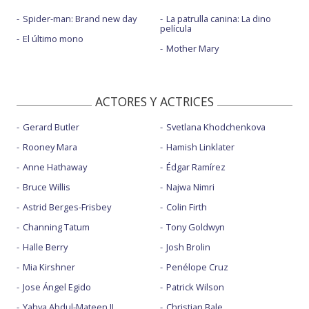
Spider-man: Brand new day
La patrulla canina: La dino
película
El último mono
Mother Mary
ACTORES Y ACTRICES
Gerard Butler
Svetlana Khodchenkova
Rooney Mara
Hamish Linklater
Anne Hathaway
Édgar Ramírez
Bruce Willis
Najwa Nimri
Astrid Berges-Frisbey
Colin Firth
Channing Tatum
Tony Goldwyn
Halle Berry
Josh Brolin
Mia Kirshner
Penélope Cruz
Jose Ángel Egido
Patrick Wilson
Yahya Abdul-Mateen II
Christian Bale