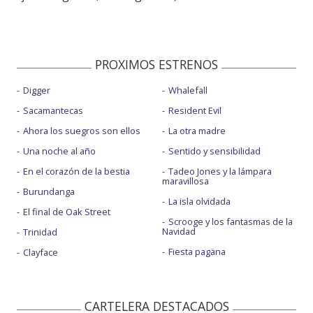
PROXIMOS ESTRENOS
Digger
Whalefall
Sacamantecas
Resident Evil
Ahora los suegros son ellos
La otra madre
Una noche al año
Sentido y sensibilidad
En el corazón de la bestia
Tadeo Jones y la lámpara
maravillosa
Burundanga
La isla olvidada
El final de Oak Street
Scrooge y los fantasmas de la
Navidad
Trinidad
Fiesta pagäna
Clayface
CARTELERA DESTACADOS