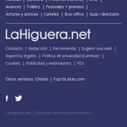
Avances
Tráilers
Festivales + premios
Actores y actrices
Carteles
Box-office
Guía / directorio
Contacto
Redacción
Recomienda
Sugiere una web
Aspectos legales
Política de privacidad
(
Cambiar
)
Cookies
Publicidad y webmasters
RSS
Otros servicios:
Chistes
|
Top10Listas.com
LaHiguera.net. Todos los derechos reservados