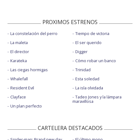
PROXIMOS ESTRENOS
La constelación del perro
Tiempo de victoria
La maleta
El ser querido
El director
Digger
Karateka
Cómo robar un banco
Las ciegas hormigas
Trinidad
Whalefall
Esta soledad
Resident Evil
La isla olvidada
Clayface
Tadeo Jones y la lámpara
maravillosa
Un plan perfecto
CARTELERA DESTACADOS
Spider-man: Brand new day
El último mono