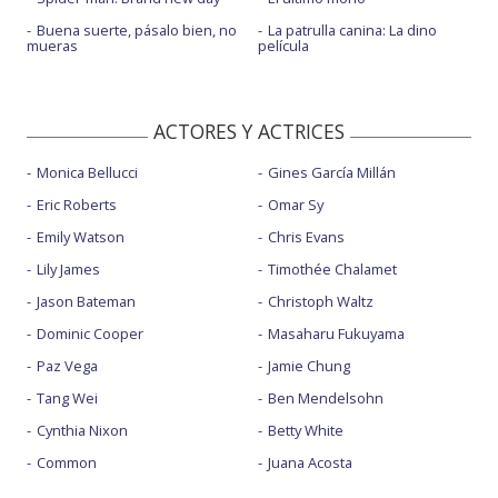
Buena suerte, pásalo bien, no
La patrulla canina: La dino
mueras
película
ACTORES Y ACTRICES
Monica Bellucci
Gines García Millán
Eric Roberts
Omar Sy
Emily Watson
Chris Evans
Lily James
Timothée Chalamet
Jason Bateman
Christoph Waltz
Dominic Cooper
Masaharu Fukuyama
Paz Vega
Jamie Chung
Tang Wei
Ben Mendelsohn
Cynthia Nixon
Betty White
Common
Juana Acosta