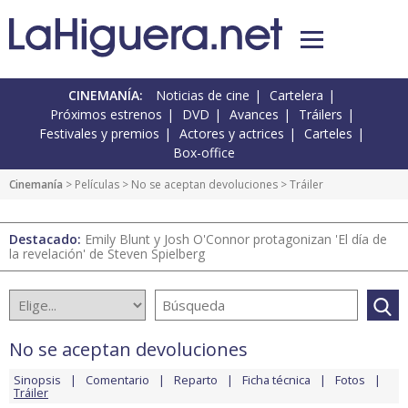
CINEMANÍA:
Noticias de cine
Cartelera
Próximos estrenos
DVD
Avances
Tráilers
Festivales y premios
Actores y actrices
Carteles
Box-office
Cinemanía
> Películas >
No se aceptan devoluciones
> Tráiler
Destacado:
Emily Blunt y Josh O'Connor protagonizan 'El día de
la revelación' de Steven Spielberg
No se aceptan devoluciones
Sinopsis
Comentario
Reparto
Ficha técnica
Fotos
Tráiler