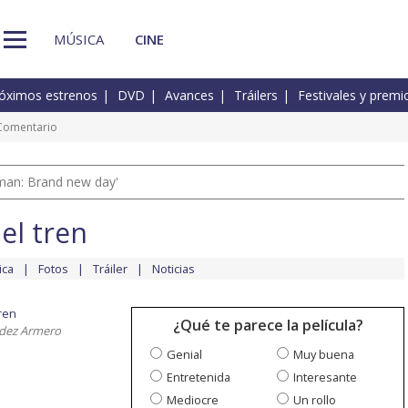
MÚSICA
CINE
óximos estrenos
DVD
Avances
Tráilers
Festivales y premi
Comentario
man: Brand new day'
el tren
ica
Fotos
Tráiler
Noticias
ren
¿Qué te parece la película?
ndez Armero
Genial
Muy buena
Entretenida
Interesante
Mediocre
Un rollo