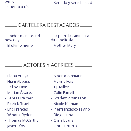
perro
Sentido y sensibilidad
Cuenta atrás
CARTELERA DESTACADOS
Spider-man: Brand
La patrulla canina: La
new day
dino película
El último mono
Mother Mary
ACTORES Y ACTRICES
Elena Anaya
Alberto Ammann
Hiam Abbass
Marina Foïs
Céline Dion
T.J. Miller
Marian Álvarez
Colin Farrell
Teresa Palmer
Scarlett Johansson
Patrick Bruel
Nicole Kidman
Eric Francés
Pierfrancesco Favino
Winona Ryder
Diego Luna
Thomas McCarthy
Chris Evans
Javier Ríos
John Turturro