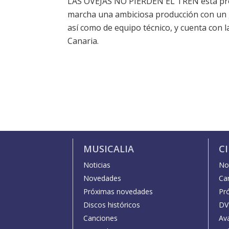
LAS OVEJAS NO PIERDEN EL TREN está pr
marcha una ambiciosa producción con un 
así como de equipo técnico, y cuenta con l
Canaria.
MUSICALIA
C
Noticias
Not
Novedades
Car
Próximas novedades
Pr
Discos históricos
DV
Canciones
Av