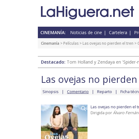
CINEMANÍA:
Noticias de cine
Cartelera
Pr
Cinemanía
> Películas >
Las ovejas no pierden el tren
> 
Destacado:
Tom Holland y Zendaya en 'Spider-
Las ovejas no pierden 
Sinopsis
Comentario
Reparto
Ficha técn
Las ovejas no pierden el t
Dirigida por
Álvaro Ferná