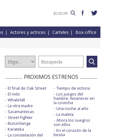
os
Actores y actrices
Carteles
Box-office
PROXIMOS ESTRENOS
El final de Oak Street
Tiempo de victoria
El nido
Los juegos del
hambre: Amanecer en
Whalefall
la cosecha
La otra madre
Una noche al año
Sacamantecas
La maleta
Street Fighter
Ahora los suegros
Burundanga
son ellos
Karateka
En el corazón de la
bestia
La constelación del