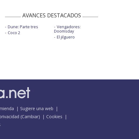
AVANCES DESTACADOS
Dune: Parte tres
Vengadores:
Doomsday
Coco 2
El jilguero
mienda
Sugiere una web
 privacidad
(
Cambiar
)
Cookies
S