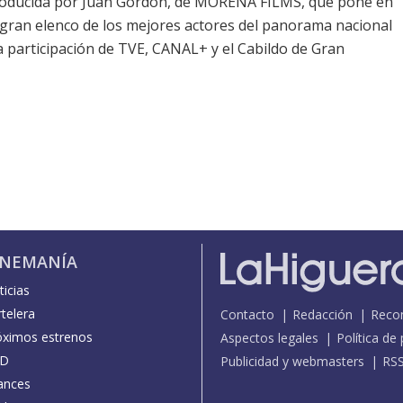
oducida por Juan Gordon, de MORENA FILMS, que pone en
gran elenco de los mejores actores del panorama nacional
a participación de TVE, CANAL+ y el Cabildo de Gran
INEMANÍA
icias
telera
Contacto
Redacción
Reco
óximos estrenos
Aspectos legales
Política de
D
Publicidad y webmasters
RS
ances