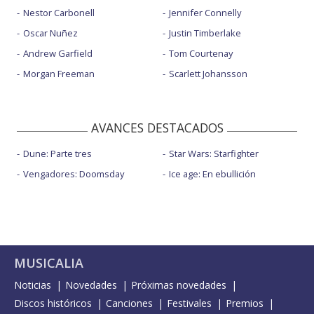
Nestor Carbonell
Jennifer Connelly
Oscar Nuñez
Justin Timberlake
Andrew Garfield
Tom Courtenay
Morgan Freeman
Scarlett Johansson
AVANCES DESTACADOS
Dune: Parte tres
Star Wars: Starfighter
Vengadores: Doomsday
Ice age: En ebullición
MUSICALIA
Noticias
Novedades
Próximas novedades
Discos históricos
Canciones
Festivales
Premios