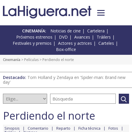
CINEMANÍA:
Noticias de cine
Cartelera
Próximos estrenos
DVD
Avances
Tráilers
Festivales y premios
Actores y actrices
Carteles
Box-office
Cinemanía
> Películas > Perdiendo el norte
Destacado:
Tom Holland y Zendaya en 'Spider-man: Brand new
day'
Perdiendo el norte
Sinopsis
Comentario
Reparto
Ficha técnica
Fotos