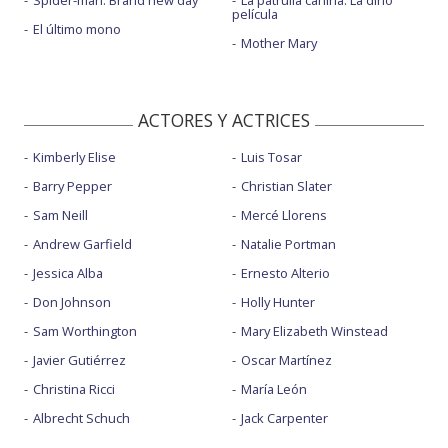
película
El último mono
Mother Mary
ACTORES Y ACTRICES
Kimberly Elise
Luis Tosar
Barry Pepper
Christian Slater
Sam Neill
Mercé Llorens
Andrew Garfield
Natalie Portman
Jessica Alba
Ernesto Alterio
Don Johnson
Holly Hunter
Sam Worthington
Mary Elizabeth Winstead
Javier Gutiérrez
Oscar Martínez
Christina Ricci
María León
Albrecht Schuch
Jack Carpenter