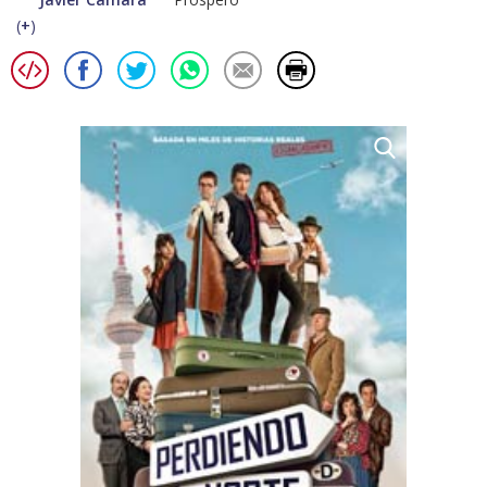
(
+
)