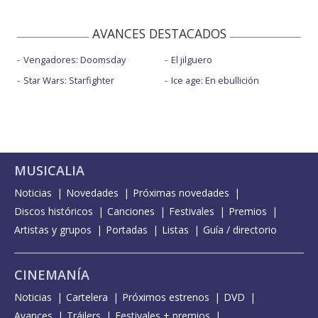
AVANCES DESTACADOS
Vengadores: Doomsday
El jilguero
Star Wars: Starfighter
Ice age: En ebullición
MUSICALIA
Noticias
Novedades
Próximas novedades
Discos históricos
Canciones
Festivales
Premios
Artistas y grupos
Portadas
Listas
Guía / directorio
CINEMANÍA
Noticias
Cartelera
Próximos estrenos
DVD
Avances
Tráilers
Festivales + premios