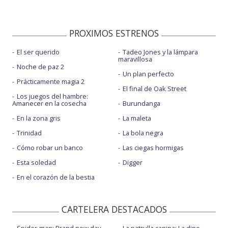
PROXIMOS ESTRENOS
El ser querido
Tadeo Jones y la lámpara
maravillosa
Noche de paz 2
Un plan perfecto
Prácticamente magia 2
El final de Oak Street
Los juegos del hambre:
Amanecer en la cosecha
Burundanga
En la zona gris
La maleta
Trinidad
La bola negra
Cómo robar un banco
Las ciegas hormigas
Esta soledad
Digger
En el corazón de la bestia
CARTELERA DESTACADOS
Spider-man: Brand new day
La patrulla canina: La dino