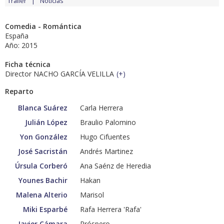
Tráiler
Noticias
Comedia - Romántica
España
Año: 2015
Ficha técnica
Director NACHO GARCÍA VELILLA
(
+
)
Reparto
Blanca Suárez
Carla Herrera
Julián López
Braulio Palomino
Yon González
Hugo Cifuentes
José Sacristán
Andrés Martinez
Úrsula Corberó
Ana Saénz de Heredia
Younes Bachir
Hakan
Malena Alterio
Marisol
Miki Esparbé
Rafa Herrera 'Rafa'
Javier Cámara
Próspero