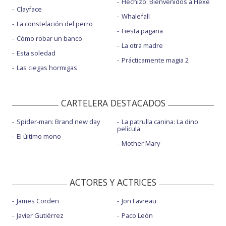
Hechizo: Bienvenidos a Hexe
Clayface
Whalefall
La constelación del perro
Fiesta pagäna
Cómo robar un banco
La otra madre
Esta soledad
Prácticamente magia 2
Las ciegas hormigas
CARTELERA DESTACADOS
Spider-man: Brand new day
La patrulla canina: La dino
película
El último mono
Mother Mary
ACTORES Y ACTRICES
James Corden
Jon Favreau
Javier Gutiérrez
Paco León