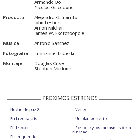
Armando Bo
Nicolás Giacobone
Productor
Alejandro G. Iñárritu
John Lesher
Arnon Milchan
James W. Skotchdopole
Música
Antonio Sanchez
Fotografía
Emmanuel Lubezki
Montaje
Douglas Crise
Stephen Mirrione
PROXIMOS ESTRENOS
Noche de paz 2
Verity
En la zona gris
Un plan perfecto
El director
Scrooge y los fantasmas de la
Navidad
El ser querido