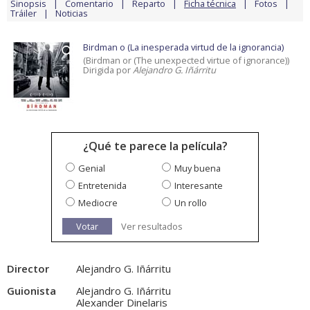
Sinopsis
Comentario
Reparto
Ficha técnica
Fotos
Tráiler
Noticias
Birdman o (La inesperada virtud de la ignorancia)
(Birdman or (The unexpected virtue of ignorance))
Dirigida por
Alejandro G. Iñárritu
¿Qué te parece la película?
Genial
Muy buena
Entretenida
Interesante
Mediocre
Un rollo
Votar
Ver resultados
Director
Alejandro G. Iñárritu
Guionista
Alejandro G. Iñárritu
Alexander Dinelaris