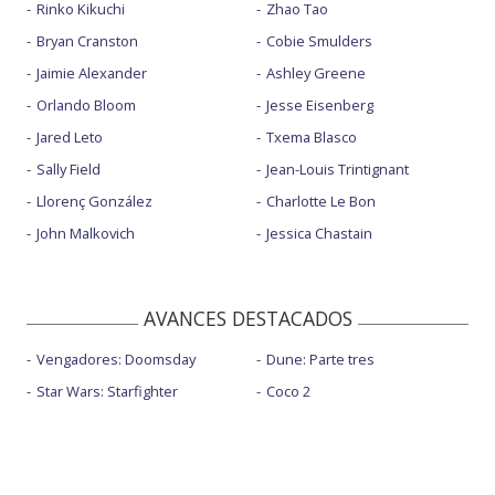
Rinko Kikuchi
Zhao Tao
Bryan Cranston
Cobie Smulders
Jaimie Alexander
Ashley Greene
Orlando Bloom
Jesse Eisenberg
Jared Leto
Txema Blasco
Sally Field
Jean-Louis Trintignant
Llorenç González
Charlotte Le Bon
John Malkovich
Jessica Chastain
AVANCES DESTACADOS
Vengadores: Doomsday
Dune: Parte tres
Star Wars: Starfighter
Coco 2