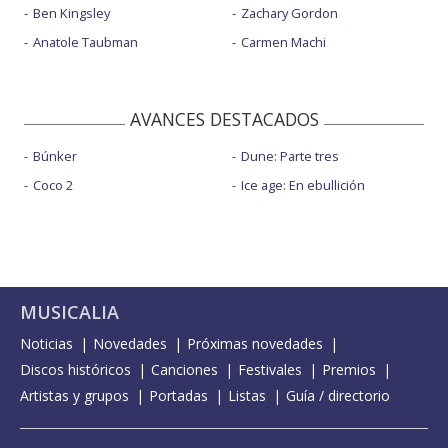
Ben Kingsley
Zachary Gordon
Anatole Taubman
Carmen Machi
AVANCES DESTACADOS
Búnker
Dune: Parte tres
Coco 2
Ice age: En ebullición
MUSICALIA
Noticias
Novedades
Próximas novedades
Discos históricos
Canciones
Festivales
Premios
Artistas y grupos
Portadas
Listas
Guía / directorio