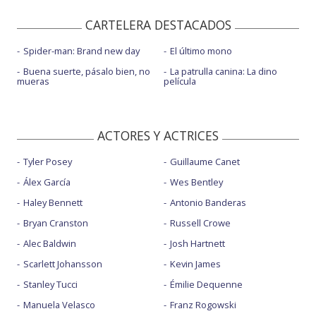
CARTELERA DESTACADOS
Spider-man: Brand new day
El último mono
Buena suerte, pásalo bien, no
La patrulla canina: La dino
mueras
película
ACTORES Y ACTRICES
Tyler Posey
Guillaume Canet
Álex García
Wes Bentley
Haley Bennett
Antonio Banderas
Bryan Cranston
Russell Crowe
Alec Baldwin
Josh Hartnett
Scarlett Johansson
Kevin James
Stanley Tucci
Émilie Dequenne
Manuela Velasco
Franz Rogowski