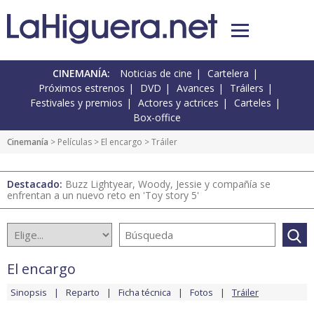
CINEMANÍA:
Noticias de cine
Cartelera
Próximos estrenos
DVD
Avances
Tráilers
Festivales y premios
Actores y actrices
Carteles
Box-office
Cinemanía
> Películas >
El encargo
> Tráiler
Destacado:
Buzz Lightyear, Woody, Jessie y compañía se
enfrentan a un nuevo reto en 'Toy story 5'
El encargo
Sinopsis
Reparto
Ficha técnica
Fotos
Tráiler