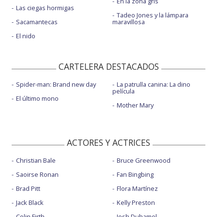
En la zona gris
Las ciegas hormigas
Tadeo Jones y la lámpara
Sacamantecas
maravillosa
El nido
CARTELERA DESTACADOS
Spider-man: Brand new day
La patrulla canina: La dino
película
El último mono
Mother Mary
ACTORES Y ACTRICES
Christian Bale
Bruce Greenwood
Saoirse Ronan
Fan Bingbing
Brad Pitt
Flora Martínez
Jack Black
Kelly Preston
Colin Firth
Josh Duhamel