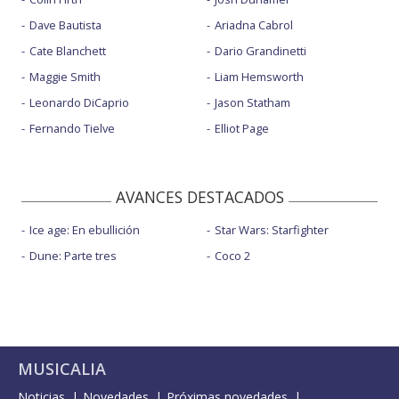
Dave Bautista
Ariadna Cabrol
Cate Blanchett
Dario Grandinetti
Maggie Smith
Liam Hemsworth
Leonardo DiCaprio
Jason Statham
Fernando Tielve
Elliot Page
AVANCES DESTACADOS
Ice age: En ebullición
Star Wars: Starfighter
Dune: Parte tres
Coco 2
MUSICALIA
Noticias
Novedades
Próximas novedades