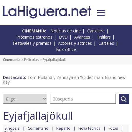
CINEMANÍA:
Noticias de cine
Cartelera
Próximos estrenos
DVD
Avances
Tráilers
Festivales y premios
Actores y actrices
Carteles
Box-office
Cinemanía
> Películas > Eyjafjallajökull
Destacado:
Tom Holland y Zendaya en 'Spider-man: Brand new
day'
Eyjafjallajökull
Sinopsis
Comentario
Reparto
Ficha técnica
Fotos