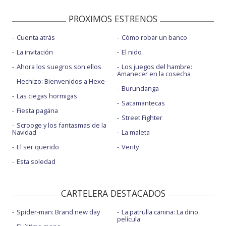
PROXIMOS ESTRENOS
Cuenta atrás
Cómo robar un banco
La invitación
El nido
Ahora los suegros son ellos
Los juegos del hambre:
Amanecer en la cosecha
Hechizo: Bienvenidos a Hexe
Burundanga
Las ciegas hormigas
Sacamantecas
Fiesta pagäna
Street Fighter
Scrooge y los fantasmas de la
Navidad
La maleta
El ser querido
Verity
Esta soledad
CARTELERA DESTACADOS
Spider-man: Brand new day
La patrulla canina: La dino
película