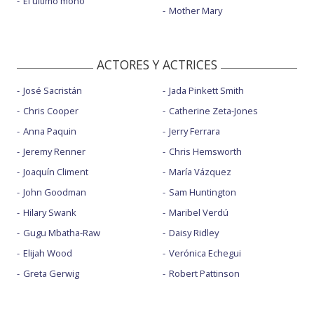
El último mono
Mother Mary
ACTORES Y ACTRICES
José Sacristán
Jada Pinkett Smith
Chris Cooper
Catherine Zeta-Jones
Anna Paquin
Jerry Ferrara
Jeremy Renner
Chris Hemsworth
Joaquín Climent
María Vázquez
John Goodman
Sam Huntington
Hilary Swank
Maribel Verdú
Gugu Mbatha-Raw
Daisy Ridley
Elijah Wood
Verónica Echegui
Greta Gerwig
Robert Pattinson