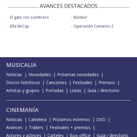
AVANCES DESTACADOS
El gato con sombrero
Búnker
Ella McCay
Operación Camarón 2
MUSICALIA
Noticias
Novedades
Próximas novedades
Discos históricos
Canciones
Festivales
Premios
Artistas y grupos
Portadas
Listas
Guía / directorio
CINEMANÍA
Noticias
Cartelera
Próximos estrenos
DVD
Avances
Tráilers
Festivales + premios
Actores y actrices
Carteles
Box-office
Guía / directorio