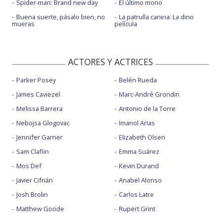
Spider-man: Brand new day
El último mono
Buena suerte, pásalo bien, no
La patrulla canina: La dino
mueras
película
ACTORES Y ACTRICES
Parker Posey
Belén Rueda
James Caviezel
Marc-André Grondin
Melissa Barrera
Antonio de la Torre
Nebojsa Glogovac
Imanol Arias
Jennifer Garner
Elizabeth Olsen
Sam Claflin
Emma Suárez
Mos Def
Kevin Durand
Javier Cifrián
Anabel Alonso
Josh Brolin
Carlos Latre
Matthew Goode
Rupert Grint