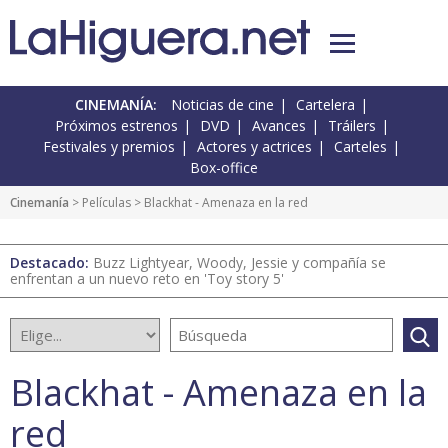
CINEMANÍA:
Noticias de cine
Cartelera
Próximos estrenos
DVD
Avances
Tráilers
Festivales y premios
Actores y actrices
Carteles
Box-office
Cinemanía
> Películas > Blackhat - Amenaza en la red
Destacado:
Buzz Lightyear, Woody, Jessie y compañía se
enfrentan a un nuevo reto en 'Toy story 5'
Blackhat - Amenaza en la
red