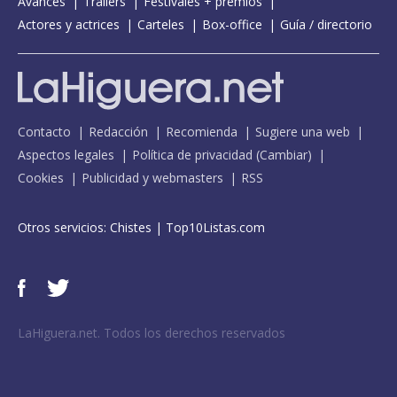
Avances
Tráilers
Festivales + premios
Actores y actrices
Carteles
Box-office
Guía / directorio
Contacto
Redacción
Recomienda
Sugiere una web
Aspectos legales
Política de privacidad
(
Cambiar
)
Cookies
Publicidad y webmasters
RSS
Otros servicios:
Chistes
|
Top10Listas.com
LaHiguera.net. Todos los derechos reservados