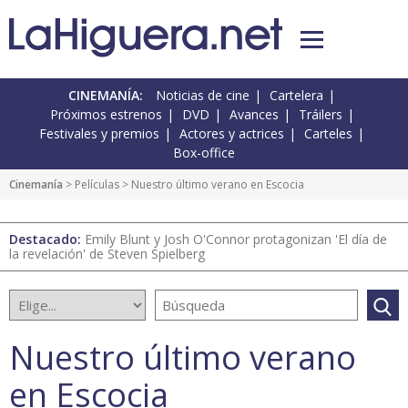
CINEMANÍA:
Noticias de cine
Cartelera
Próximos estrenos
DVD
Avances
Tráilers
Festivales y premios
Actores y actrices
Carteles
Box-office
Cinemanía
> Películas > Nuestro último verano en Escocia
Destacado:
Emily Blunt y Josh O'Connor protagonizan 'El día de
la revelación' de Steven Spielberg
Nuestro último verano
en Escocia