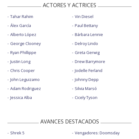
ACTORES Y ACTRICES
Tahar Rahim
Vin Diesel
Álex García
Paul Bettany
Alberto López
Bárbara Lennie
George Clooney
Delroy Lindo
Ryan Phillippe
Greta Gerwig
Justin Long
Drew Barrymore
Chris Cooper
Jodelle Ferland
John Leguizamo
Johnny Depp
Adam Rodriguez
Silvia Marsó
Jessica Alba
Cicely Tyson
AVANCES DESTACADOS
Shrek 5
Vengadores: Doomsday