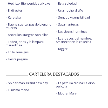
Hechizo: Bienvenidos a Hexe
Esta soledad
El director
Una noche al año
Karateka
Sentido y sensibilidad
Buena suerte, pásalo bien, no
Sacamantecas
mueras
Las ciegas hormigas
Ahora los suegros son ellos
Los juegos del hambre:
Tadeo Jones y la lámpara
Amanecer en la cosecha
maravillosa
Digger
En la zona gris
Fiesta pagäna
CARTELERA DESTACADOS
Spider-man: Brand new day
La patrulla canina: La dino
película
El último mono
Mother Mary