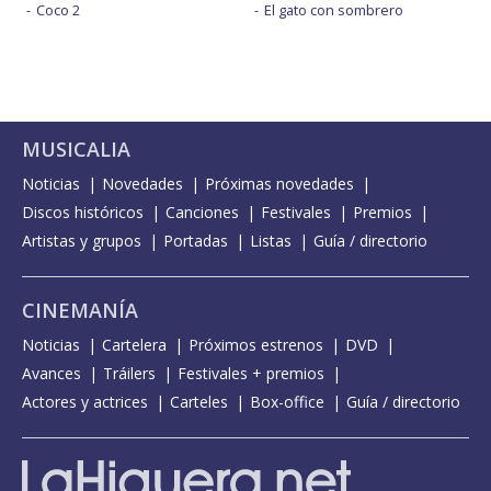
Coco 2
El gato con sombrero
MUSICALIA
Noticias
Novedades
Próximas novedades
Discos históricos
Canciones
Festivales
Premios
Artistas y grupos
Portadas
Listas
Guía / directorio
CINEMANÍA
Noticias
Cartelera
Próximos estrenos
DVD
Avances
Tráilers
Festivales + premios
Actores y actrices
Carteles
Box-office
Guía / directorio