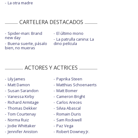
La otra madre
CARTELERA DESTACADOS
Spider-man: Brand
El último mono
new day
La patrulla canina: La
Buena suerte, pásalo
dino película
bien, no mueras
ACTORES Y ACTRICES
Lily James
Paprika Steen
Matt Damon
Matthias Schoenaerts
Susan Sarandon
Matt Bomer
Vanessa Kirby
Cameron Bright
Richard Armitage
Carlos Areces
Thomas Dekker
Silvia Abascal
Tom Courtenay
Romain Duris
Norma Ruiz
Sam Rockwell
Jodie Whittaker
Paz Vega
Jennifer Aniston
Robert Downey Jr.