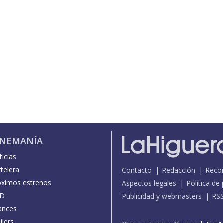
INEMANÍA
icias
telera
Contacto
Redacción
Reco
óximos estrenos
Aspectos legales
Política de
D
Publicidad y webmasters
RS
ances
ilers