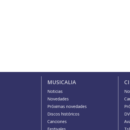
MUSICALIA
C
Noticias
Not
Novedades
Car
Próximas novedades
Pr
Discos históricos
DV
Canciones
Av
Festivales
Trá