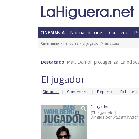
CINEMANÍA:
Noticias de cine
Cartelera
Pr
Cinemanía
> Películas >
El jugador
> Sinopsis
Destacado:
Matt Damon protagoniza 'La odisea'
El jugador
Sinopsis
Comentario
Reparto
Ficha técn
El jugador
(The gambler)
Dirigida por
Rupert Wyatt