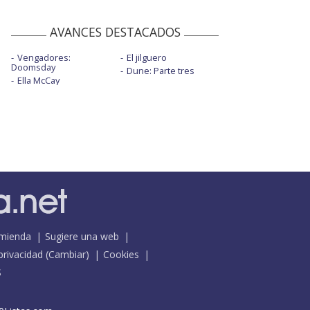
AVANCES DESTACADOS
Vengadores:
El jilguero
Doomsday
Dune: Parte tres
Ella McCay
mienda
Sugiere una web
 privacidad
(
Cambiar
)
Cookies
S