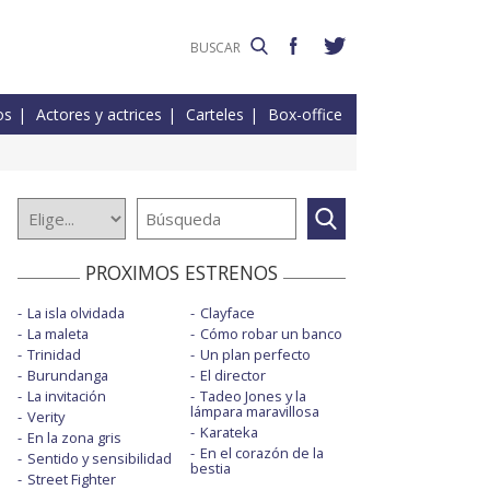
os
Actores y actrices
Carteles
Box-office
PROXIMOS ESTRENOS
La isla olvidada
Clayface
La maleta
Cómo robar un banco
Trinidad
Un plan perfecto
Burundanga
El director
La invitación
Tadeo Jones y la
lámpara maravillosa
Verity
Karateka
En la zona gris
En el corazón de la
Sentido y sensibilidad
bestia
Street Fighter