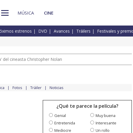
MÚSICA
CINE
óximos estrenos
DVD
Avances
Tráilers
Festivales y premi
 del cineasta Christopher Nolan
ica
Fotos
Tráiler
Noticias
¿Qué te parece la película?
Genial
Muy buena
Entretenida
Interesante
Mediocre
Un rollo